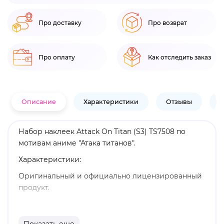
Про доставку
Про возврат
Про оплату
Как отследить заказ
Описание
Характеристики
Отзывы
В
Набор наклеек Attack On Titan (S3) TS7508 по
мотивам аниме "Атака титанов".
Характеристики:
Оригинальный и официально лицензированный
продукт.
Бренд: Pyramid International.
После продолжительной борьбы с титанами,