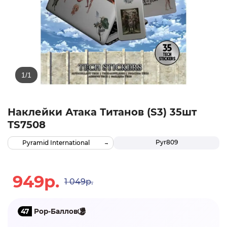
Наклейки Атака Титанов (S3) 35шт
TS7508
Pyr809
Pyramid International
949р.
1 049р.
47
Pop-Баллов