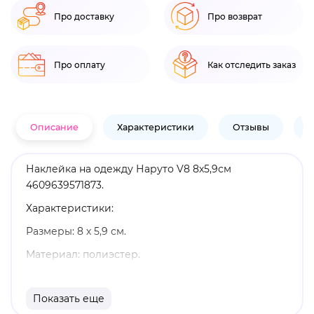
Про доставку
Про возврат
Про оплату
Как отследить заказ
Описание
Характеристики
Отзывы
В
Наклейка на одежду Наруто V8 8х5,9см
4609639571873.
Характеристики:
Размеры: 8 х 5,9 см.
Материал: полиэстер.
Оригинальный и официально лицензированный
продукт.
Показать еще