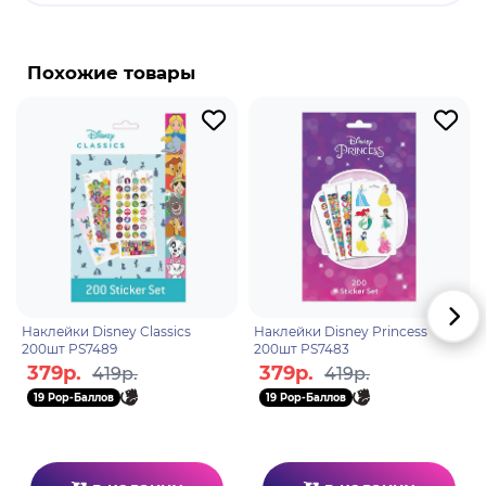
Бренд: Artplays.
Итачи Учиха - один из основных персонажей.
Итачи был гением клана Учиха из Скрытого
Похожие товары
Листа. Он стал международным преступником,
уничтожив весь свой клан, пощадил же он лишь
своего младшего брата Саске. Впоследствии
Итачи присоединился к международной
преступной организации, Акацуки. Итачи имеет
спокойный характер. Он уважительно относится
к другим людям и всегда способен оценить
чужие достижения, даже если они довольно
незначительны. Умеет держать себя в руках,
умеет скрывать эмоции и врать, обладает
Наклейки Disney Classics
Наклейки Disney Princess
железной волей и самоконтролем. Умеет
200шт PS7489
200шт PS7483
признавать свои ошибки и просить прощения.
379р.
379р.
419р.
419р.
19 Pop-Баллов
19 Pop-Баллов