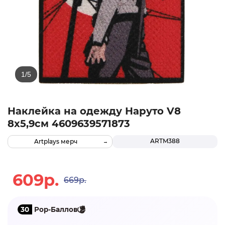
Наклейка на одежду Наруто V8
8х5,9см 4609639571873
ARTM388
Artplays мерч
609р.
669р.
30
Pop-Баллов