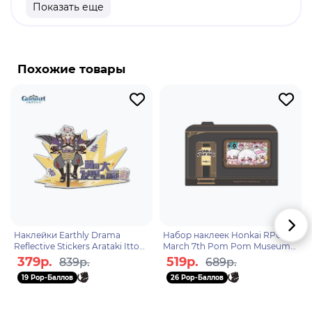
Показать еще
Бренд: Pyramid International.
Персонаж медиафраншизы
"Кинематографическая вселенная Marvel",
Похожие товары
основанный на одноимённом супергерое Marvel
Comics. Паркер изображён как ученик
Мидтаунской школы науки и технологий,
который получил способности после укуса
радиоактивного паука и с тех пор тайно
действовал как линчеватель.
Наклейки Earthly Drama
Набор наклеек Honkai RPG
Reflective Stickers Arataki Itto
March 7th Pom Pom Museum
6975213680247
6976525004974
379р.
519р.
839р.
689р.
19 Pop-Баллов
26 Pop-Баллов