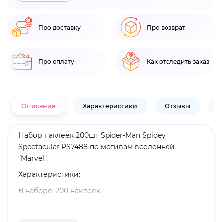
Про доставку
Про возврат
Про оплату
Как отследить заказ
Описание
Характеристики
Отзывы
В
Набор наклеек 200шт Spider-Man Spidey
Spectacular PS7488 по мотивам вселенной
"Marvel".
Характеристики:
В наборе: 200 наклеек.
Оригинальный и официально лицензированный
продукт.