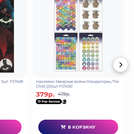
 5шт. PS7469
Наклейки Звездные войны Мандалорец The
Child 200шт PS7490
379р.
419р.
19 Pop-Баллов
В КОРЗИНУ