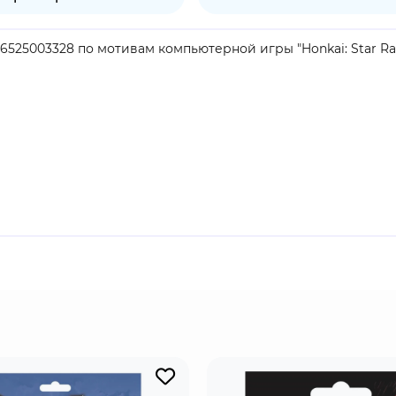
25003328 по мотивам компьютерной игры "Honkai: Star Rail
продукт.
 элементами гатя, разработанная компанией miHoYo. Сюжет п
рами на космическом поезде "Звёздный Экспресс", помога
и силами.