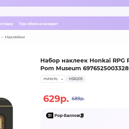
оставку
Про обмен и возврат
Наклейки
Набор наклеек Honkai RPG
Pom Museum 6976525003328
miHoYo
HSR205
629р.
689р.
31
Pop-Баллов