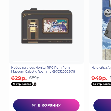
Набор наклеек Honkai RPG Pom Pom
Наклейки Ат
Museum Galactic Roaming 6976525005018
629р.
949р.
689р.
31 Pop-Баллов
47 Pop-Балло
В КОРЗИНУ