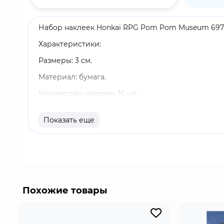
Набор наклеек Honkai RPG Pom Pom Museum 69765
Характеристики:
Размеры: 3 см.
Материал: бумага.
Количество наклеек: 16 шт.
Оригинальный и официально лицензированный 
Показать еще
Бренд: Honkai: Star Rail.
Honkai: Star Rail - компьютерная ролевая игра с
Первопроходец, который путешествует между ми
катастрофы, вызванные "Стелларонами" и другим
Похожие товары