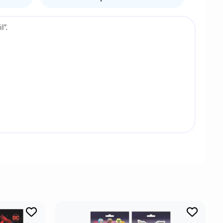
".
овествует о главном герое, известном как
я различным цивилизациям и устраняя