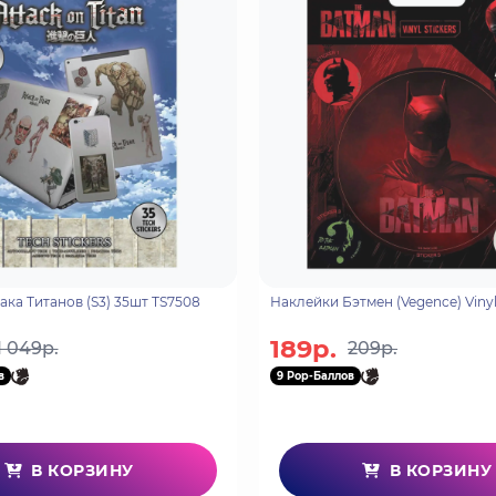
ака Титанов (S3) 35шт TS7508
Наклейки Бэтмен (Vegence) Vinyl
189р.
1 049р.
209р.
в
9 Pop-Баллов
В КОРЗИНУ
В КОРЗИНУ