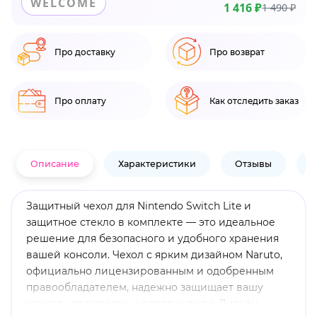
WELCOME
1 416 ₽
1 490 ₽
Про доставку
Про возврат
Про оплату
Как отследить заказ
Описание
Характеристики
Отзывы
В
Защитный чехол для Nintendo Switch Lite и
защитное стекло в комплекте — это идеальное
решение для безопасного и удобного хранения
вашей консоли. Чехол с ярким дизайном Naruto,
официально лицензированным и одобренным
правообладателем, надежно защищает вашу
консоль от царапин, ударов и пыли. Дизайн