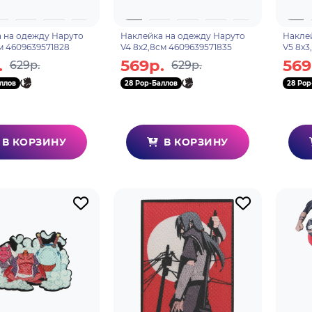
 на одежду Наруто
Наклейка на одежду Наруто
Накле
см 4609639571828
V4 8х2,8см 4609639571835
V5 8х3
.
569р.
569
629р.
629р.
ллов
28 Pop-Баллов
28 Pop
В КОРЗИНУ
В КОРЗИНУ