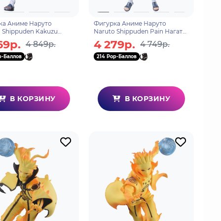
ка Аниме Наруто
Фигурка Аниме Наруто
 Shippuden Kakuzu
Naruto Shippuden Pain Нагато
 15см BP29345P
17см BP29346P
69р.
4 279р.
4 849р.
4 749р.
p-Баллов
214 Pop-Баллов
В КОРЗИНУ
В КОРЗИНУ