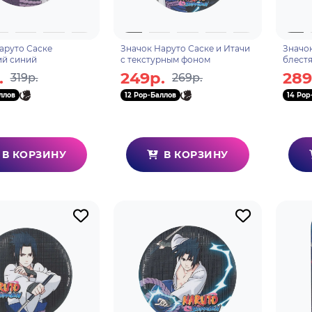
аруто Саске
Значок Наруто Саске и Итачи
Значок
ий синий
с текстурным фоном
блест
.
249р.
289
319р.
269р.
ллов
12 Pop-Баллов
14 Pop
В КОРЗИНУ
В КОРЗИНУ