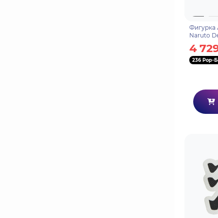
Фигурка 
Naruto D
BP29064
4 72
236 Pop-Б