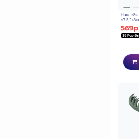
Наклейка
V7 5,2х8
569р
28 Pop-Ба