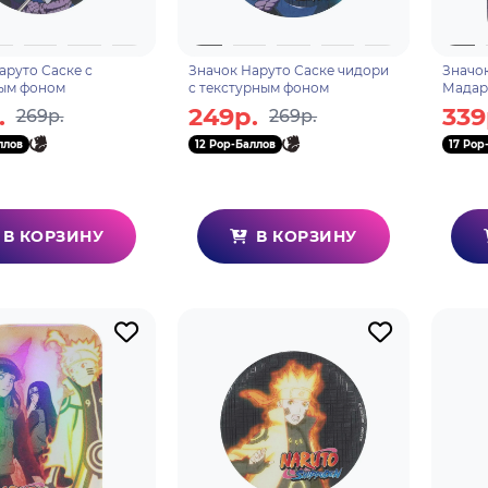
аруто Саске с
Значок Наруто Саске чидори
Значок
ым фоном
с текстурным фоном
Мадар
.
249р.
339
269р.
269р.
ллов
12 Pop-Баллов
17 Pop
В КОРЗИНУ
В КОРЗИНУ