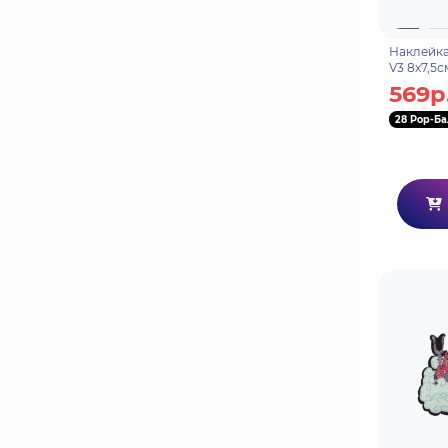
Наклейка
V3 8х7,5
569р
28 Pop-Ба