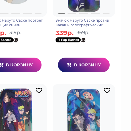
 Наруто Саске портрет
Значок Наруто Саске против
ящий синий
Какаши голографический
р.
339р.
319р.
369р.
-Баллов
17 Pop-Баллов
В КОРЗИНУ
В КОРЗИНУ