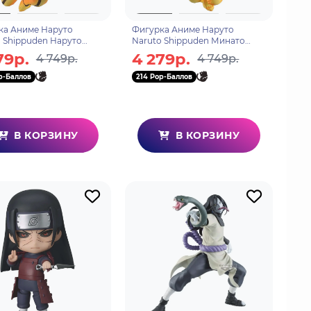
ка Аниме Наруто
Фигурка Аниме Наруто
 Shippuden Наруто
Naruto Shippuden Минато
и 17см BP29397P
Намиказе 18см BP29398P
79р.
4 279р.
4 749р.
4 749р.
p-Баллов
214 Pop-Баллов
В КОРЗИНУ
В КОРЗИНУ