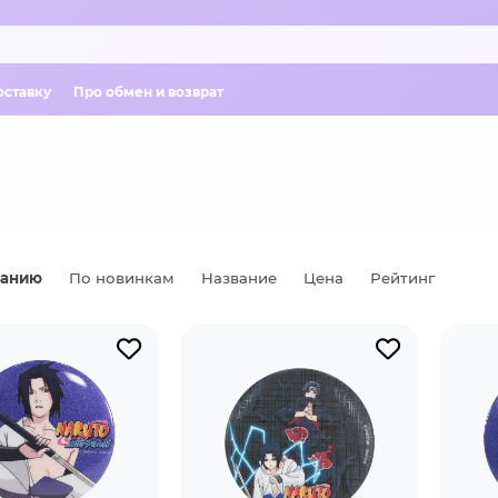
оставку
Про обмен и возврат
чанию
По новинкам
Название
Цена
Рейтинг