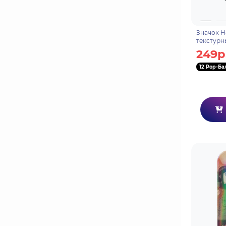
Значок Н
текстурн
249р
12 Pop-Ба