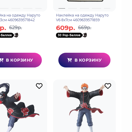
йка на одежду Наруто
Наклейка на одежду Наруто
,3см 4609639571842
V6 8х7см 4609639571859
р.
609р.
629р.
669р.
-Баллов
30 Pop-Баллов
В КОРЗИНУ
В КОРЗИНУ