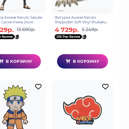
а Аниме Naruto Sasuke
Фигурка Аниме Naruto
 Саске Учиха 24см
Shippuden Soft Vinyl Shukaku
17
10см BP29061P
329р.
4 729р.
13 690р.
5 249р.
p-Баллов
236 Pop-Баллов
В КОРЗИНУ
В КОРЗИНУ