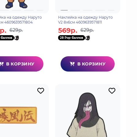
йка на одежду Наруто
Наклейка на одежду Наруто
см 4609639571804
V2 8х6см 4609639571811
р.
569р.
629р.
629р.
-Баллов
28 Pop-Баллов
В КОРЗИНУ
В КОРЗИНУ