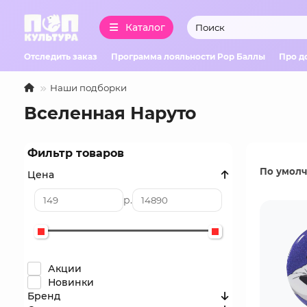
Каталог
Отследить заказ
Программа лояльности Pop Баллы
Про д
Наши подборки
Вселенная Наруто
Фильтр товаров
По умол
Цена
р.
Акции
Новинки
Бренд