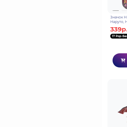
Значок Н
Наруто, 
гологра
339р
17 Pop-Ба