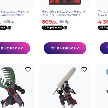
 на одежду Наруто
Наклейка на одежду Наруто
Фигур
см 4609639571866
V8 8х5,9см 4609639571873
Naruto
Какузу
.
609р.
4 3
629р.
669р.
ллов
30 Pop-Баллов
218 Po
В КОРЗИНУ
В КОРЗИНУ