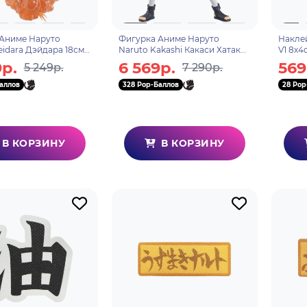
Аниме Наруто
Фигурка Аниме Наруто
Накле
eidara Дэйдара 18см
Naruto Kakashi Какаси Хатакэ
V1 8х4
P
23см BP29063P
9р.
6 569р.
569
5 249р.
7 290р.
аллов
328 Pop-Баллов
28 Pop
В КОРЗИНУ
В КОРЗИНУ