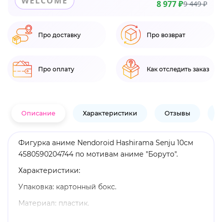
WELCOME
8 977 ₽
9 449 ₽
Про доставку
Про возврат
Про оплату
Как отследить заказ
Описание
Характеристики
Отзывы
В
Фигурка аниме Nendoroid Hashirama Senju 10см
4580590204744 по мотивам аниме "Боруто".
Характеристики:
Упаковка: картонный бокс.
Материал: пластик.
Высота: 10 см.