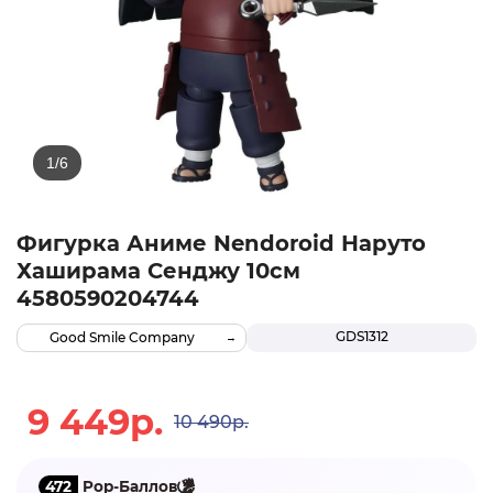
Фигурка Аниме Nendoroid Наруто
Хаширама Сенджу 10см
4580590204744
GDS1312
Good Smile Company
9 449р.
10 490р.
472
Pop-Баллов