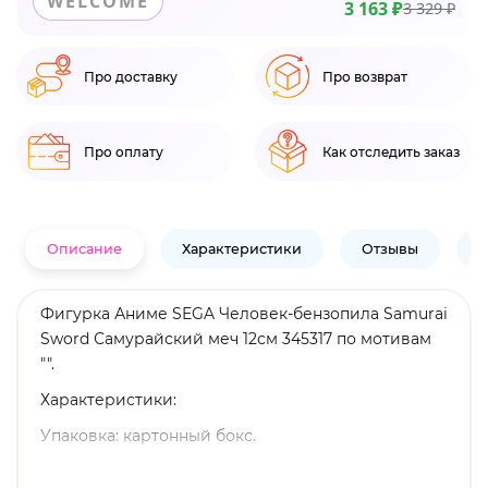
WELCOME
3 163 ₽
3 329 ₽
Про доставку
Про возврат
Про оплату
Как отследить заказ
Описание
Характеристики
Отзывы
В
Фигурка Аниме SEGA Человек-бензопила Samurai
Sword Самурайский меч 12см 345317 по мотивам
"".
Характеристики:
Упаковка: картонный бокс.
Материал: пластик.