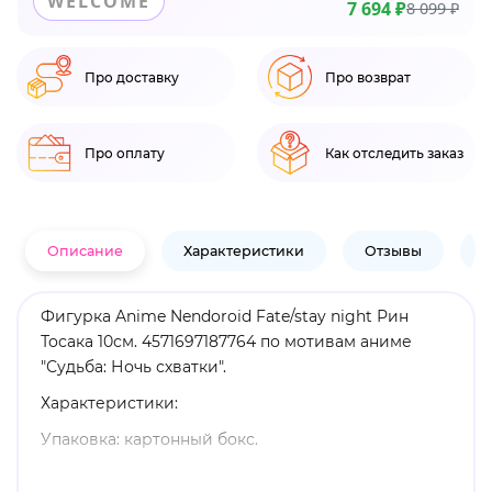
WELCOME
7 694 ₽
8 099 ₽
Про доставку
Про возврат
Про оплату
Как отследить заказ
Описание
Характеристики
Отзывы
В
Фигурка Anime Nendoroid Fate/stay night Рин
Тосака 10см. 4571697187764 по мотивам аниме
"Судьба: Ночь схватки".
Характеристики:
Упаковка: картонный бокс.
Материал: пластик.