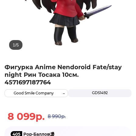
Фигурка Anime Nendoroid Fate/stay
night Рин Тосака 10см.
4571697187764
GDS1492
Good Smile Company
8 099р.
8 990р.
405
Pop-Баллов