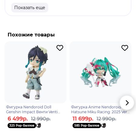
Высота: 10 см.
Показать еще
Оригинальный и официально лицензированный
продукт.
Бренд: Good Smile Company.
Похожие товары
Рин Тосака - ученица старшей школы, которая
становится мастером-магом Арчера, воина духа.
Вместе они участвуют в войне между другими
магами и воинами, известной как Война Святого
Грааля. Рин - представительница потомственной
династии магов, основателей Войны Грааля. Отец
поручил ей ставить магические приоритеты
выше собственных.
Фигурка Nendoroid Doll
Фигурка Anime Nendoroid
Genshin Impact Венти Venti
Hatsune Miku Racing: 2025 Ver.
Blue Ballad Ver. 4580590205185
10см. 4571697183780
6 499р.
11 699р.
12 990р.
12 990р.
325 Pop-Баллов
585 Pop-Баллов