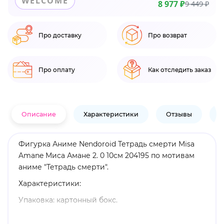
WELCOME
8 977 ₽
9 449 ₽
Про доставку
Про возврат
Про оплату
Как отследить заказ
Описание
Характеристики
Отзывы
В
Фигурка Аниме Nendoroid Тетрадь смерти Misa
Amane Миса Амане 2. 0 10см 204195 по мотивам
аниме "Тетрадь смерти".
Характеристики:
Упаковка: картонный бокс.
Материал: пластик.