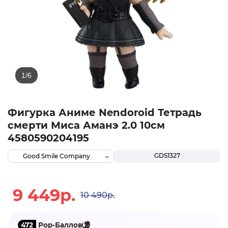
Фигурка Аниме Nendoroid Тетрадь
смерти Миса Аманэ 2.0 10см
4580590204195
GDS1327
Good Smile Company
9 449р.
10 490р.
472
Pop-Баллов