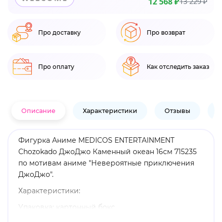
12 568 ₽
13 229 ₽
Про доставку
Про возврат
Про оплату
Как отследить заказ
Описание
Характеристики
Отзывы
В
Фигурка Аниме MEDICOS ENTERTAINMENT
Chozokado ДжоДжо Каменный океан 16см 715235
по мотивам аниме "Невероятные приключения
ДжоДжо".
Характеристики:
Упаковка: картонный бокс.