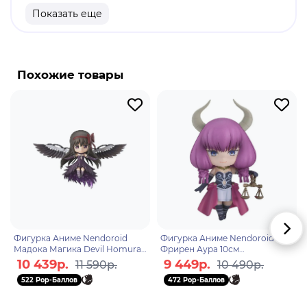
Материал: пластик.
Показать еще
Высота: 16 см.
Оригинальный и официально лицензированный
продукт.
Похожие товары
Бренд: Good Smile Company.
Вселенная JoJo's Bizarre Adventure является
отражением реального мира, в котором
некоторые из людей способны преобразовывать
внутреннюю духовную силу в "стенды", другая
известная форма энергии - "хамон". Каждая часть
- это независимая история с разными
действующими лицами.
Фигурка Аниме Nendoroid
Фигурка Аниме Nendoroid
Мадока Магика Devil Homura
Фрирен Аура 10см
Хомура Акэми 10см
4580590202658
10 439р.
9 449р.
11 590р.
10 490р.
4580590204126
522 Pop-Баллов
472 Pop-Баллов