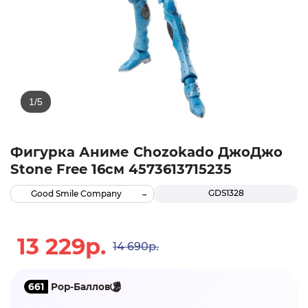
Фигурка Аниме Chozokado ДжоДжо
Stone Free 16см 4573613715235
GDS1328
Good Smile Company
13 229р.
14 690р.
661
Pop-Баллов