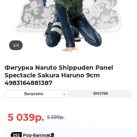
Фигурка Naruto Shippuden Panel
Spectacle Sakura Haruno 9cm
4983164881387
BNS786
Banpresto
5 039р.
5 599р.
252
Pop-Баллов