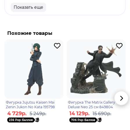
Высота: 9 см.
Показать еще
Оригинальный и официально лицензированный
продукт.
Бренд: Banpresto.
Похожие товары
Сакура Учиха - куноичи из Скрытого Листа. Став
частью Команды 7, Сакура быстро осознаёт свою
неподготовленность к суровой жизни шиноби.
Тем не менее, после прохождения тренировок
под руководством Саннина Цунаде, она
преодолевает это и становится
квалифицированным ниндзя-медиком.
Фигурка Jujutsu Kaisen Mai
Фигурка The Matrix Gallery
Zenin Jukon No Kata 195798
Deluxe Neo 25 см 849804
4 729р.
14 129р.
5 249р.
15 690р.
236 Pop-Баллов
706 Pop-Баллов