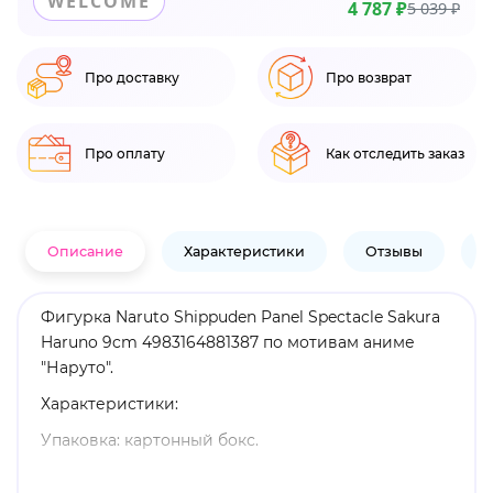
WELCOME
4 787 ₽
5 039 ₽
Про доставку
Про возврат
Про оплату
Как отследить заказ
Описание
Характеристики
Отзывы
В
Фигурка Naruto Shippuden Panel Spectacle Sakura
Haruno 9cm 4983164881387 по мотивам аниме
"Наруто".
Характеристики:
Упаковка: картонный бокс.
Материал: пластик.