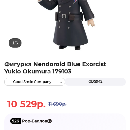
Фигурка Nendoroid Blue Exorcist
Yukio Okumura 179103
GDS942
Good Smile Company
10 529р.
11 690р.
526
Pop-Баллов