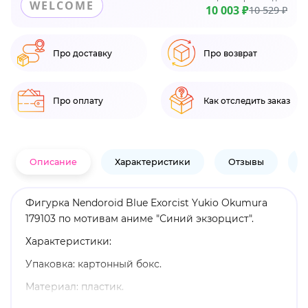
WELCOME
10 003 ₽
10 529 ₽
Про доставку
Про возврат
Про оплату
Как отследить заказ
Описание
Характеристики
Отзывы
В
Фигурка Nendoroid Blue Exorcist Yukio Okumura
179103 по мотивам аниме "Синий экзорцист".
Характеристики:
Упаковка: картонный бокс.
Материал: пластик.