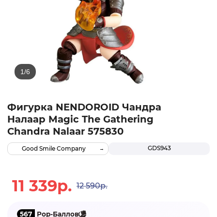
Фигурка NENDOROID Чандра
Налаар Magic The Gathering
Chandra Nalaar 575830
GDS943
Good Smile Company
11 339р.
12 590р.
567
Pop-Баллов