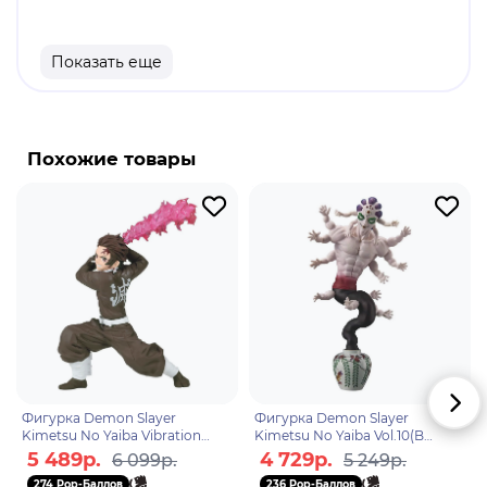
Материал: пластик.
Высота: 10 см.
Показать еще
Оригинальный и официально лицензированный
продукт.
Бренд: Good Smile Company.
Похожие товары
Чандра Налаар- человек-мироходец из Каладеша,
член Дозора. Чандра особенно хороша в огне и
использует его, чтобы разрешить любую
ситуацию, в которой она может оказаться. При
создании заклинаний волосы Чандры становятся
пламенными, а иногда ее глаза светятся красным.
Когда она переходит в другой мир, она исчезает
в огне оранжевого и красного пламени.
Фигурка Demon Slayer
Фигурка Demon Slayer
Kimetsu No Yaiba Vibration
Kimetsu No Yaiba Vol.10(B
Stars Tanjiro Kamado 2
Gyokko) 4983164881578
5 489р.
4 729р.
6 099р.
5 249р.
4983164890921
274 Pop-Баллов
236 Pop-Баллов