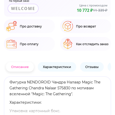
На первый заказ
Цена с промокодом
WELCOME
10 772 ₽
11 339 ₽
Про доставку
Про возврат
Про оплату
Как отследить заказ
Описание
Характеристики
Отзывы
В
Фигурка NENDOROID Чандра Налаар Magic The
Gathering Chandra Nalaar 575830 по мотивам
вселенной "Magic: The Gathering".
Характеристики:
Упаковка: картонный бокс.