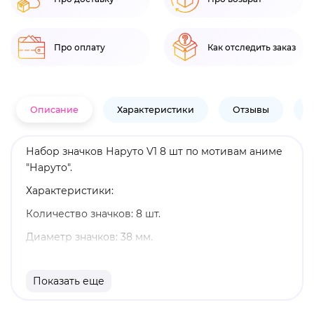
Про оплату
Как отследить заказ
Описание
Характеристики
Отзывы
В
Набор значков Наруто V1 8 шт по мотивам аниме
"Наруто".
Характеристики:
Количество значков: 8 шт.
Диаметр значков: 38 мм.
Материал: пластик.
Показать еще
Оригинальный и официально лицензированный
продукт.