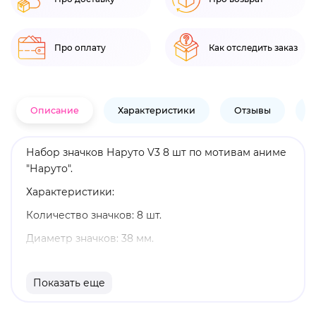
Про оплату
Как отследить заказ
Описание
Характеристики
Отзывы
В
Набор значков Наруто V3 8 шт по мотивам аниме
"Наруто".
Характеристики:
Количество значков: 8 шт.
Диаметр значков: 38 мм.
Материал: пластик.
Показать еще
Оригинальный и официально лицензированный
продукт.