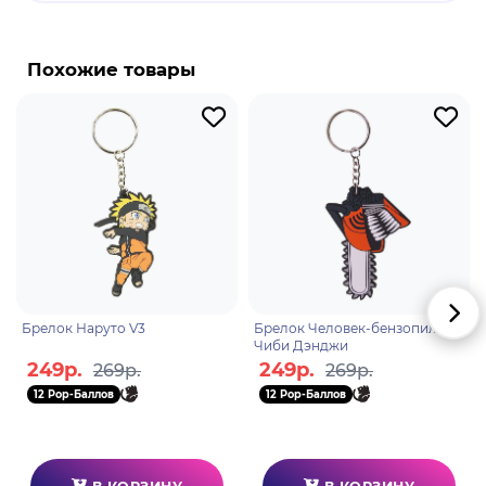
Наруто Узумаки - шиноби Деревни Скрытого
Листа. Главный персонаж вселенной. Благодаря
многим трудностям и испытаниям, он стал
Похожие товары
способным ниндзя, которого считали героем
Конохагакуре, и после во всем мире, он стал
известен как Герой Скрытого Листа. Вскоре, он
оказался одним из ключевых факторов победы в
Четвертой Мировой Войне Шиноби, что в конце-
концов привело его к достижению своей мечты,
когда он стал Седьмым Хокаге.
Брелок Наруто V3
Брелок Человек-бензопила
Чиби Дэнджи
249р.
249р.
269р.
269р.
12 Pop-Баллов
12 Pop-Баллов