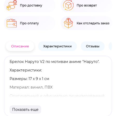
Про доставку
Про возврат
Про оплату
Как отследить заказ
Описание
Характеристики
Отзывы
В
Брелок Наруто V2 по мотивам аниме "Наруто".
Характеристики:
Размеры: 17 х 9 х 1 см
Материал: винил, ПВХ
Оригинальный и официально лицензированный
продукт
Показать еще
Бренд: Artplays