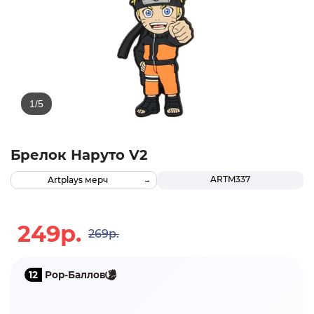
Брелок Наруто V2
ARTM337
Artplays мерч
249р.
269р.
12
Pop-Баллов