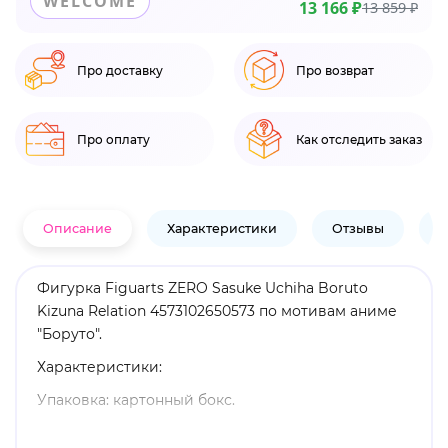
WELCOME
13 166 ₽
13 859 ₽
Про доставку
Про возврат
Про оплату
Как отследить заказ
Описание
Характеристики
Отзывы
В
Фигурка Figuarts ZERO Sasuke Uchiha Boruto
Kizuna Relation 4573102650573 по мотивам аниме
"Боруто".
Характеристики:
Упаковка: картонный бокс.
Материал: пластик.