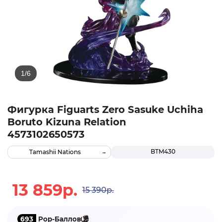
Фигурка Figuarts Zero Sasuke Uchiha
Boruto Kizuna Relation
4573102650573
BTM430
Tamashii Nations
13 859р.
15 390р.
693
Pop-Баллов