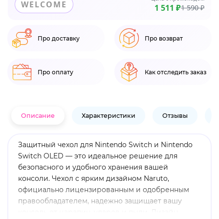
WELCOME
1 511 ₽
1 590 ₽
Про доставку
Про возврат
Про оплату
Как отследить заказ
Описание
Характеристики
Отзывы
В
Защитный чехол для Nintendo Switch и Nintendo
Switch OLED — это идеальное решение для
безопасного и удобного хранения вашей
консоли. Чехол с ярким дизайном Naruto,
официально лицензированным и одобренным
правообладателем, надежно защищает вашу
консоль от царапин, ударов и пыли. Дизайн