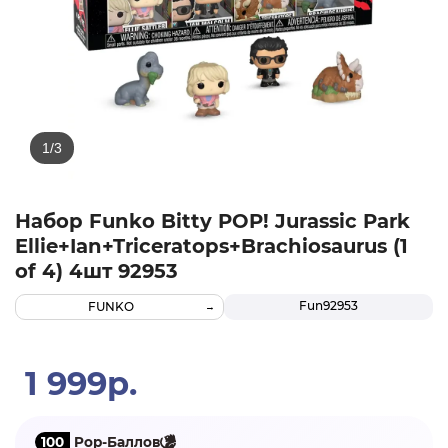
Набор Funko Bitty POP! Jurassic Park
Ellie+Ian+Triceratops+Brachiosaurus (1
of 4) 4шт 92953
Fun92953
FUNKO
1 999р.
100
Pop-Баллов