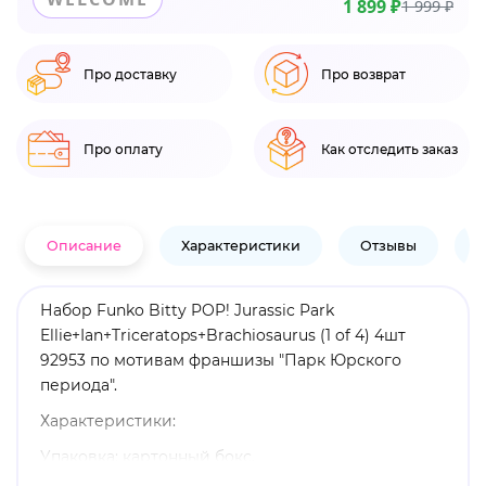
1 899 ₽
1 999 ₽
Про доставку
Про возврат
Про оплату
Как отследить заказ
Описание
Характеристики
Отзывы
В
Набор Funko Bitty POP! Jurassic Park
Ellie+Ian+Triceratops+Brachiosaurus (1 of 4) 4шт
92953 по мотивам франшизы "Парк Юрского
периода".
Характеристики:
Упаковка: картонный бокс.