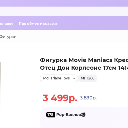
оставку
Про обмен и возврат
Фигурки
Фигурка Movie Maniacs Кре
Отец Дон Корлеоне 17см 141
McFarlane Toys
MFT266
3 499р.
3 890р.
175
Pop-Баллов