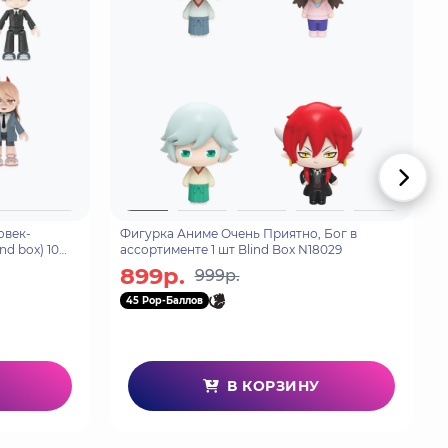
овек-
Фигурка Аниме Очень Приятно, Бог в
d box) 10
ассортименте 1 шт Blind Box N18029
899р.
999р.
45 Pop-Баллов
В КОРЗИНУ