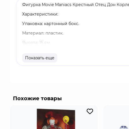
Фигурка Movie Maniacs Крестный Отец Дон Корлео
Характеристики:
Упаковка: картонный бокс.
Материал: пластик.
Высота: 15 см.
В комплект входят живописный печатный фон, п
Показать еще
В комплекте также открытка с изображением, п
Оригинальный и официально лицензированный 
Бренд: McFarlane Toys.
Дон Вито Корлеоне - глава могущественного маф
кодексом чести: известен принципом "предложения
Похожие товары
обращается за поддержкой, - воплощая образ патр