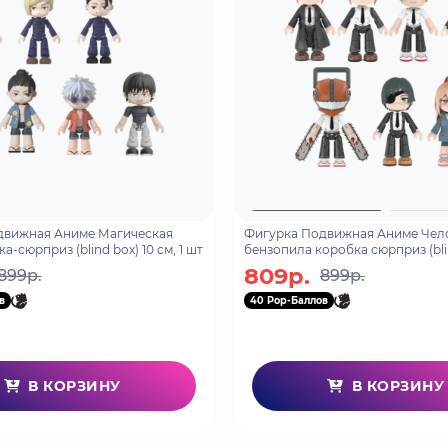
движная Аниме Магическая
Фигурка Подвижная Аниме Чел
а-сюрприз (blind box) 10 см, 1 шт
бензопила коробка сюрприз (blin
см, 1 шт
809р.
899р.
899р.
в
40 Pop-Баллов
В КОРЗИНУ
В КОРЗИНУ