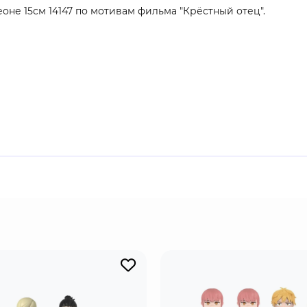
не 15см 14147 по мотивам фильма "Крёстный отец".
одставка для демонстрации окружающей обстановки и скр
ронумерованный сертификат подлинности и держатель для 
продукт.
иозного клана в США. Сицилийский эмигрант, он построил
, от которого нельзя отказаться", но также готов оказать 
иарха, для которого семья (и кровная, и "деловая") всегда