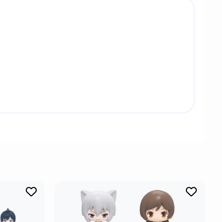
ытый сюрприз.
открытки.
 криминальную империю, сочетая жёсткость с
покровительство и помощь тем, кто уважает его и
 на первом месте.