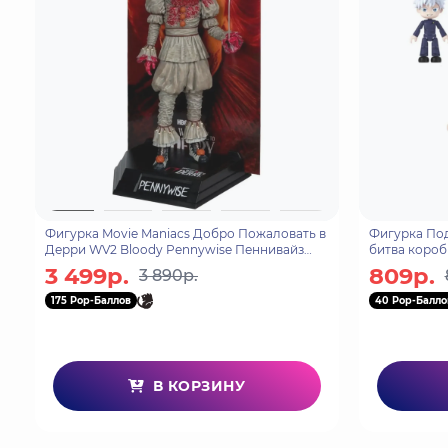
Фигурка Movie Maniacs Добро Пожаловать в
Фигурка По
Дерри WV2 Bloody Pennywise Пеннивайз
битва коробк
15см 14142
3 499р.
809р.
3 890р.
175 Pop-Баллов
40 Pop-Балло
В КОРЗИНУ