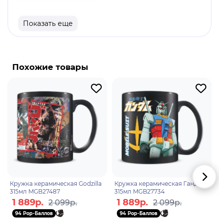
Объем: 425 мл
Показать еще
Официально лицензированная продукция
Производитель: Pyramid International
Гриффиндор- один из факультетов школы
Похожие товары
чародейства и волшебства Хогвартса.
Отличительное качество учеников этого
факультета: храбрость, благородство, честность.
Гостиная Гриффиндора: вход находится за
портретом Полной Дамы, Гриффиндорская Башня
- одна из самых высоких в замке. Гостиная
оформлена в красно-золотых тонах.
Кружка керамическая Godzilla
Кружка керамическая Гандам
315мл MGB27487
315мл MGB27734
1 889р.
1 889р.
2 099р.
2 099р.
94 Pop-Баллов
94 Pop-Баллов