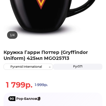
Кружка Гарри Поттер (Gryffindor
Uniform) 425мл MGO25713
Pyr571
Pyramid International
1 799р.
1 999р.
90
Pop-Баллов