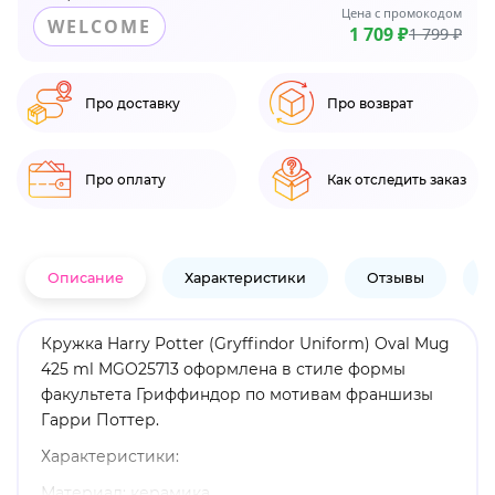
Цена с промокодом
WELCOME
1 709 ₽
1 799 ₽
Про доставку
Про возврат
Про оплату
Как отследить заказ
Описание
Характеристики
Отзывы
В
Кружка Harry Potter (Gryffindor Uniform) Oval Mug
425 ml MGO25713 оформлена в стиле формы
факультета Гриффиндор по мотивам франшизы
Гарри Поттер.
Характеристики:
Материал: керамика