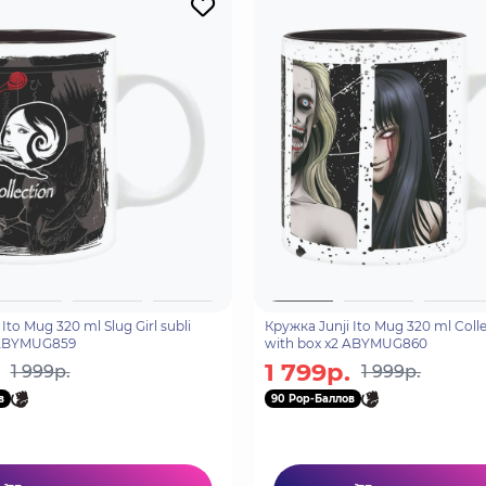
Ito Mug 320 ml Slug Girl subli
Кружка Junji Ito Mug 320 ml Colle
 ABYMUG859
with box x2 ABYMUG860
1 799р.
1 999р.
1 999р.
в
90 Pop-Баллов