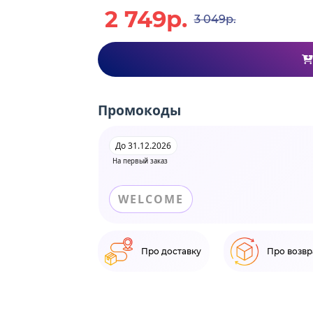
2 749р.
3 049р.
Промокоды
До 31.12.2026
На первый заказ
WELCOME
Про доставку
Про возвр