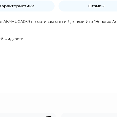
Характеристики
Отзывы
 мл ABYMUGA069 по мотивам манги Дзюндзи Ито "Honored Anc
ей жидкости.
и посудомоечной машине.
продукт.
анре ужасов. Вселенная, которую изображает Ито, жестока
тельств без видимой причины или несоразмерно наказыва
ка.