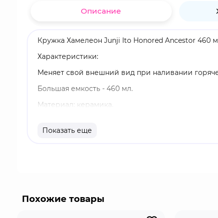
Описание
Кружка Хамелеон Junji Ito Honored Ancestor 460
Характеристики:
Меняет свой внешний вид при наливании горяч
Большая емкость - 460 мл.
Материал: керамика.
Нельзя использовать в микроволновой печи ил
Показать еще
Оригинальный и официально лицензированный 
Бренд: ABYstyle.
Дзюндзи Ито - японский мангака, работающий в ж
жертвами злонамеренных неестественных обстоя
неизвестного и непонятного естественного поряд
Похожие товары