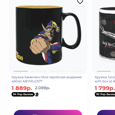
Кружка Хамелеон Моя геройская академия
Кружка Junji 
460мл ABYMUG577
with box x2
1 889р.
1 799р.
2 099р.
94 Pop-Баллов
90 Pop-Балло