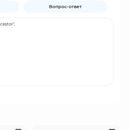
Вопрос-ответ
estor".
 и капризна - его персонажи часто оказываются
ются за незначительные проступки против