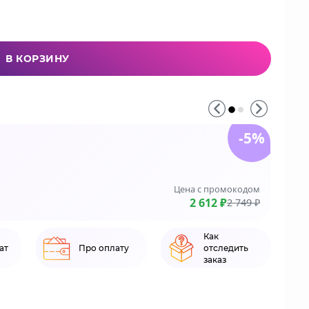
В КОРЗИНУ
-5%
До 3
На зака
Цена с промокодом
LE
2 612 ₽
2 749 ₽
Как
ат
Про оплату
отследить
заказ