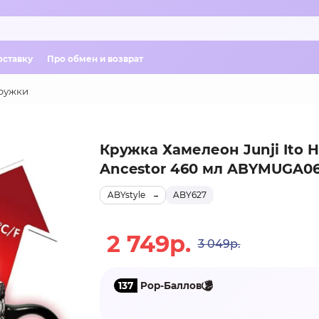
оставку
Про обмен и возврат
ружки
Кружка Хамелеон Junji Ito 
Ancestor 460 мл ABYMUGA0
ABYstyle
ABY627
2 749р.
3 049р.
137
Pop-Баллов