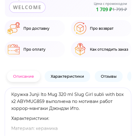
Цена с промокодом
WELCOME
1 709 ₽
1 799 ₽
Про доставку
Про возврат
Про оплату
Как отследить заказ
Описание
Характеристики
Отзывы
В
Кружка Junji Ito Mug 320 ml Slug Girl subli with box
x2 ABYMUG859 выполнена по мотивам работ
хоррор-мангаки Дзюндзи Ито.
Характеристики:
Материал: керамика