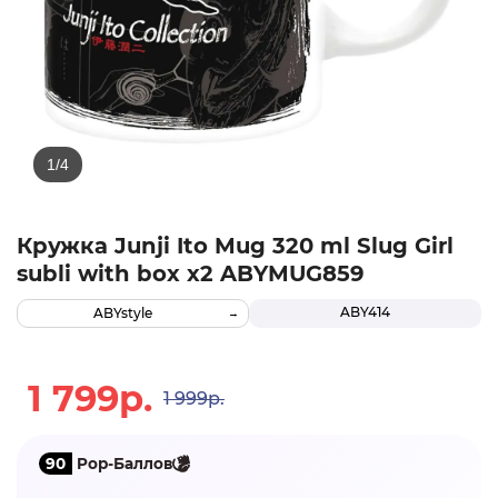
Кружка Junji Ito Mug 320 ml Slug Girl
subli with box x2 ABYMUG859
ABY414
ABYstyle
1 799р.
1 999р.
90
Pop-Баллов