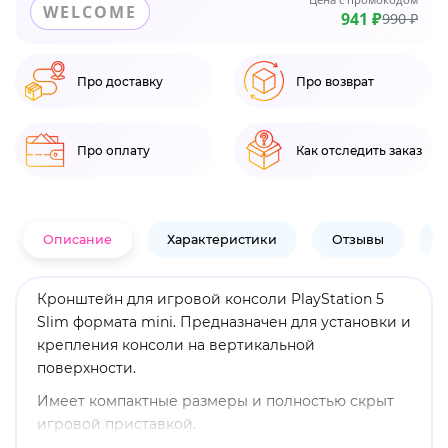
WELCOME
941 ₽
990 ₽
Про доставку
Про возврат
Про оплату
Как отследить заказ
Описание
Характеристики
Отзывы
В
Кронштейн для игровой консоли PlayStation 5
Slim формата mini. Предназначен для установки и
крепления консоли на вертикальной
поверхности.
Имеет компактные размеры и полностью скрыт
игровой приставкой.