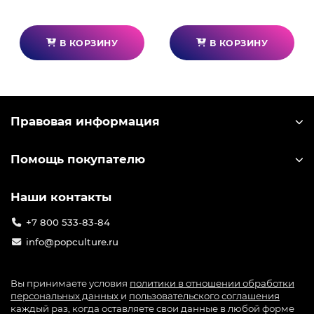
Материал изготовления: сталь конструкционная
углеродистая качественная (08пс).
В КОРЗИНУ
В КОРЗИНУ
Скрытое крепление, невидимое при монтаже.
Эффективная теплоотдача за счет согласованной
с вентиляционными отверстиями консоли схемы
размещения отверстий под приток воздуха и
Правовая информация
материала изготовления кронштейна.
Помощь покупателю
Наши контакты
+7 800 533-83-84
info@popculture.ru
Вы принимаете условия
политики в отношении обработки
персональных данных
и
пользовательского соглашения
каждый раз, когда оставляете свои данные в любой форме