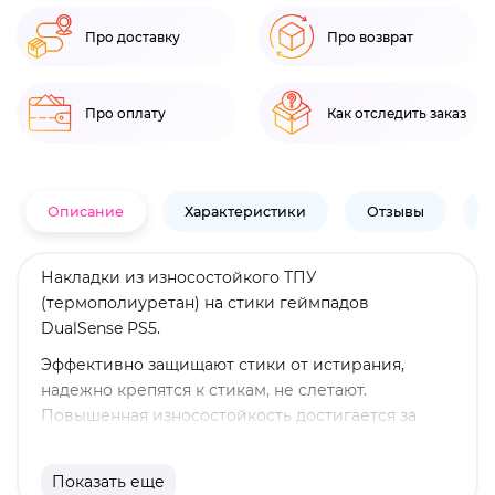
Про доставку
Про возврат
Про оплату
Как отследить заказ
Описание
Характеристики
Отзывы
В
Накладки из износостойкого ТПУ
(термополиуретан) на стики геймпадов
DualSense PS5.
Эффективно защищают стики от истирания,
надежно крепятся к стикам, не слетают.
Повышенная износостойкость достигается за
счет используемого материала - эластичного
термополиуретана, способного выдержать до
Показать еще
50кг на разрыв. Материал не теряет эластичности