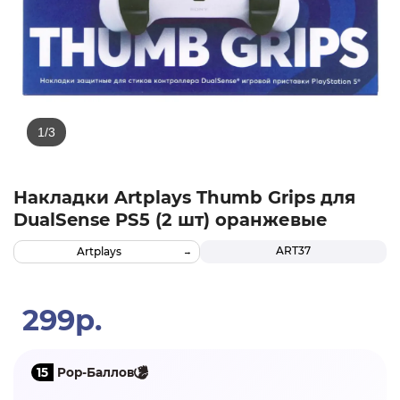
Накладки Artplays Thumb Grips для
DualSense PS5 (2 шт) оранжевые
ART37
Artplays
299р.
15
Pop-Баллов