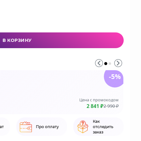
В КОРЗИНУ
-5%
До 3
На зака
Цена с промокодом
LE
2 841 ₽
2 990 ₽
Как
ат
Про оплату
отследить
заказ