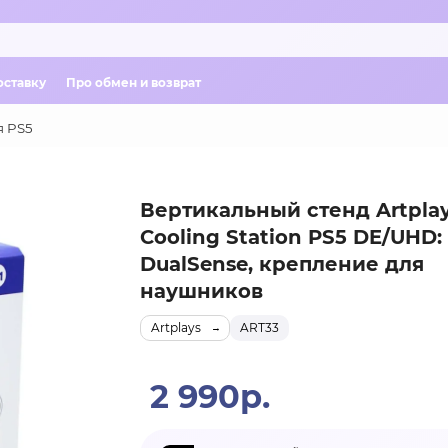
оставку
Про обмен и возврат
я PS5
Вертикальный стенд Artpla
Cooling Station PS5 DE/UHD:
DualSense, крепление для
наушников
Artplays
ART33
2 990р.