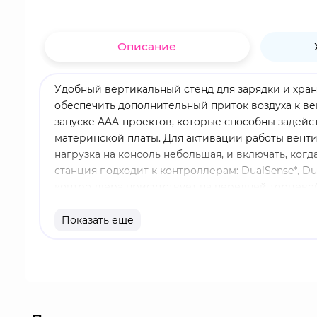
Описание
Удобный вертикальный стенд для зарядки и хран
обеспечить дополнительный приток воздуха к в
запуске AAA-проектов, которые способны задей
материнской платы. Для активации работы венти
нагрузка на консоль небольшая, и включать, когд
станция подходит к контроллерам: DualSense*, 
контроллера присутствует на передней торцевой
двух версий PlayStation 5 - UHD и Digital Editi
заработали и вентиляторы, и зарядка контролле
Показать еще
синий свет, когда зарядка геймпада окончена. 
охладить консоль. Отдельная кнопка включения/
напряжение: 600mAh