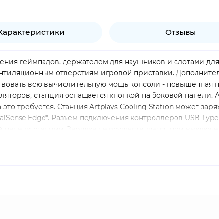
Характеристики
Отзывы
ения геймпадов, держателем для наушников и слотами для 
ентиляционным отверстиям игровой приставки. Дополните
ствовать всю вычислительную мощь консоли - повышенная 
ляторов, станция оснащается кнопкой на боковой панели. 
а это требуется. Станция Artplays Cooling Station может за
DualSense Edge*. Разъем подключения контроллеров USB Typ
 панели станции. Зарядка не осуществляется при выключе
on. Питание от порта USB консоли. Достаточно подключить ка
ров. Световая индикация заряда контроллеров - горит крас
Мощные вентиляторы со скоростью вращения 500 оборотов в
выключения активной вентиляции. Позволяет выключить вен