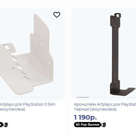
tplays для PlayStation 5 Slim
Кронштейн Artplays для PlayStat
(экоупаковка)
Черный (экоупаковка)
1 190р.
в
60 Pop-Баллов