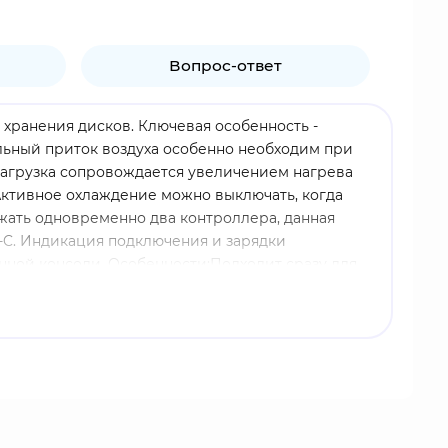
Вопрос-ответ
хранения дисков. Ключевая особенность -
льный приток воздуха особенно необходим при
нагрузка сопровождается увеличением нагрева
Активное охлаждение можно выключать, когда
ряжать одновременно два контроллера, данная
e-C. Индикация подключения и зарядки
нной консоли. Особенности:Подходит сразу для
белем USB стенд к разъему консоли PS5, чтобы
ным светом во время зарядки и переключается за
 минуту. Позволяет быстро и эффективно
тиляцию, когда она не требуется. Выходное