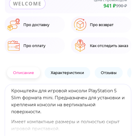
WELCOME
941 ₽
990 ₽
Про доставку
Про возврат
Про оплату
Как отследить заказ
Описание
Характеристики
Отзывы
В
Кронштейн для игровой консоли PlayStation 5
Slim формата mini. Предназначен для установки и
крепления консоли на вертикальной
поверхности.
Имеет компактные размеры и полностью скрыт
игровой приставкой.