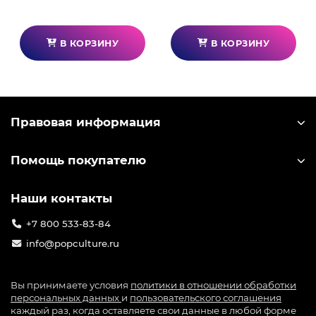
Материал изготовления: сталь конструкционная
углеродистая качественная (08пс).
В КОРЗИНУ
В КОРЗИНУ
Скрытое крепление, невидимое при монтаже.
Эффективная теплоотдача за счет согласованной
с вентиляционными отверстиями консоли схемы
размещения отверстий под приток воздуха и
Правовая информация
материала изготовления кронштейна.
Помощь покупателю
Наши контакты
+7 800 533-83-84
info@popculture.ru
Вы принимаете условия
политики в отношении обработки
персональных данных
и
пользовательского соглашения
каждый раз, когда оставляете свои данные в любой форме