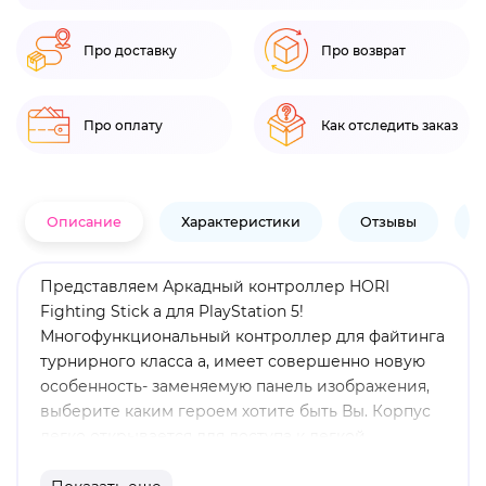
Про доставку
Про возврат
Про оплату
Как отследить заказ
Описание
Характеристики
Отзывы
В
Представляем Аркадный контроллер HORI
Fighting Stick a для PlayStation 5!
Многофункциональный контроллер для файтинга
турнирного класса a, имеет совершенно новую
особенность- заменяемую панель изображения,
выберите каким героем хотите быть Вы. Корпус
легко открывается для доступа к легкой
настройки и обслуживания. Оснащен