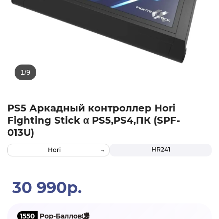
PS5 Аркадный контроллер Hori
Fighting Stick α PS5,PS4,ПК (SPF-
013U)
HR241
Hori
30 990р.
1550
Pop-Баллов