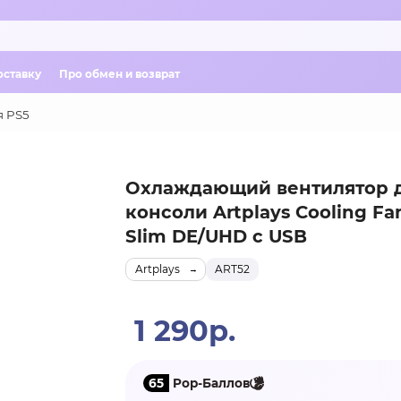
оставку
Про обмен и возврат
я PS5
Охлаждающий вентилятор 
консоли Artplays Cooling Fa
Slim DE/UHD с USB
Artplays
ART52
1 290р.
65
Pop-Баллов