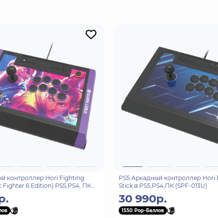
й контроллер Hori Fighting
PS5 Аркадный контроллер Hori 
et Fighter 6 Edition) PS5,PS4, ПК
Stick α PS5,PS4,ПК (SPF-013U)
р.
30 990р.
лов
1550 Pop-Баллов