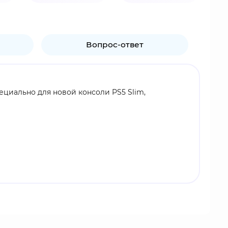
Вопрос-ответ
циально для новой консоли PS5 Slim,
отали вентиляторы.
дить консоль.
а не требуется.
использовании.