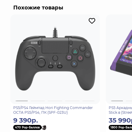
Похожие товары
PS5/PS4 Геймпад Hori Fighting Commander
PS5 Аркадны
OCTA PS5/PS4, ПК (SPF-023U)
Stick α (Stre
(SPF-033U)
9 390р.
35 990
470 Pop-Баллов
1800 Pop-Бал