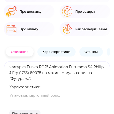
Про доставку
Про возврат
Про оплату
Как отследить заказ
Описание
Характеристики
Отзывы
В
Фигурка Funko POP! Animation Futurama S4 Philip
J Fry (1755) 80078 по мотивам мультсериала
"Футурама".
Характеристики:
Упаковка: картонный бокс.
Размеры бокса: 11. 5 х 9 х 16 см.
Материал: винил.