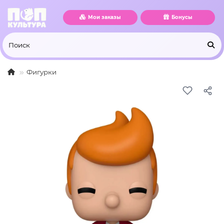
Мои заказы
Бонусы
Фигурки