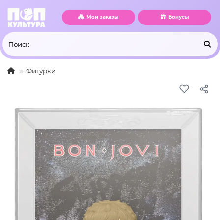
Мои заказы
Бонусы
Фигурки