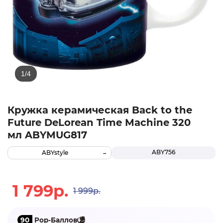
Кружка керамическая Back to the
Future DeLorean Time Machine 320
мл ABYMUG817
ABY756
ABYstyle
1 799р.
1 999р.
90
Pop-Баллов