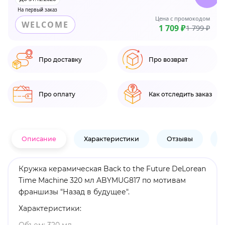
На первый заказ
Цена с промокодом
WELCOME
1 709 ₽
1 799 ₽
Про доставку
Про возврат
Про оплату
Как отследить заказ
Описание
Характеристики
Отзывы
В
Кружка керамическая Back to the Future DeLorean
Time Machine 320 мл ABYMUG817 по мотивам
франшизы "Назад в будущее".
Характеристики: