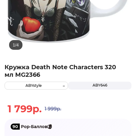
Кружка Death Note Characters 320
мл MG2366
ABY646
ABYstyle
1 799р.
1 999р.
90
Pop-Баллов