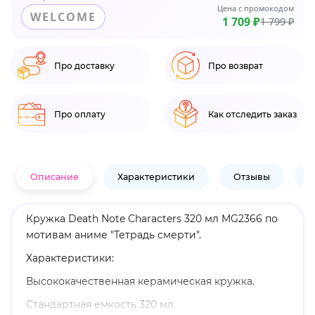
Цена с промокодом
WELCOME
1 709 ₽
1 799 ₽
Про доставку
Про возврат
Про оплату
Как отследить заказ
Описание
Характеристики
Отзывы
В
Кружка Death Note Characters 320 мл MG2366 по
мотивам аниме "Тетрадь смерти".
Характеристики:
Высококачественная керамическая кружка.
Стандартная емкость 320 мл.