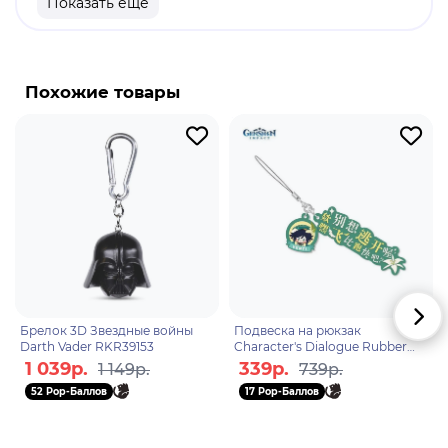
Показать еще
продукт
Бренд: Genshin Impact
Син Цю - играбельный персонаж в "Genshin
Похожие товары
Impact". Несмотря на тихий и спокойный
характер, Син Цю жаждет приключений. Гидро
способности Син Цю позволяют персонажу не
только поражать свои цели мечами дождя, но и
блокировать сокрушительные атаки врагов.
Брелок 3D Звездные войны
Подвеска на рюкзак
Darth Vader RKR39153
Character's Dialogue Rubber
Straps Venti 6974696614305
1 039р.
339р.
1 149р.
739р.
52 Pop-Баллов
17 Pop-Баллов