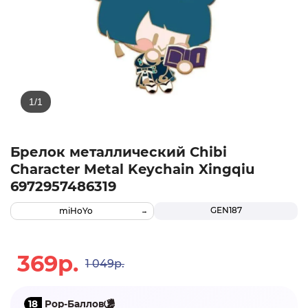
Брелок металлический Chibi
Character Metal Keychain Xingqiu
6972957486319
GEN187
miHoYo
369р.
1 049р.
18
Pop-Баллов