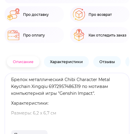
Про доставку
Про возврат
Про оплату
Как отследить заказ
Описание
Характеристики
Отзывы
В
Брелок металлический Chibi Character Metal
Keychain Xingqiu 6972957486319 по мотивам
компьютерной игры "Genshin Impact".
Характеристики:
Размеры: 6,2 х 6,7 см
Материал: металл
Оригинальный и официально лицензированный