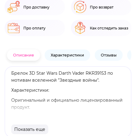
Про доставку
Про возврат
Про оплату
Как отследить заказ
Описание
Характеристики
Отзывы
В
Брелок 3D Star Wars Darth Vader RKR39153 по
мотивам вселенной "Звездные войны".
Характеристики:
Оригинальный и официально лицензированный
продукт.
Бренд: Pyramid International.
Энакин Скайуокер - легендарный
Показать еще
чувствительный к Силе человек, мужчина,