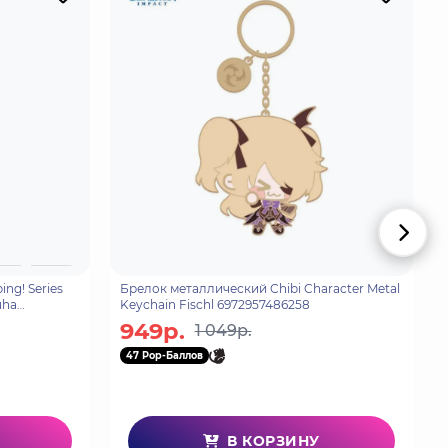
ng! Series
Брелок металлический Chibi Character Metal
uha
Keychain Fischl 6972957486258
949р.
1 049р.
47 Pop-Баллов
В КОРЗИНУ