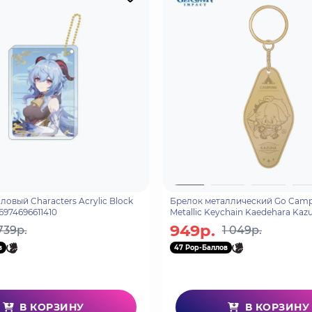
овый Characters Acrylic Block
Брелок металлический Go Campi
6974696611410
Metallic Keychain Kaedehara Kaz
6975213688397
949р.
739р.
1 049р.
в
47 Pop-Баллов
В КОРЗИНУ
В КОРЗИНУ