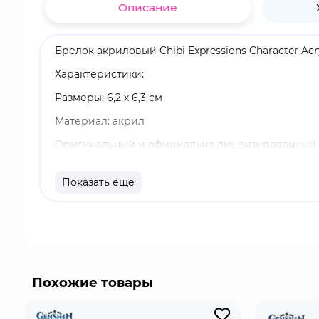
Описание
Брелок акриловый Chibi Expressions Character Ac
Характеристики:
Размеры: 6,2 х 6,3 см
Материал: акрил
Оригинальный и официально лицензированный 
Бренд: Genshin Impact
Показать еще
Эола Лоуренс - играбельный Крио персонаж в "Ge
легкостью обращается с тяжелым двуручным меч
врагов замереть в предвкушении очередного пи
Похожие товары