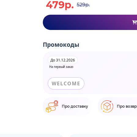
479р.
529р.
Промокоды
До 31.12.2026
На первый заказ
WELCOME
Про доставку
Про возвр