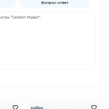
Вопрос-ответ
игры "Genshin Impact".
ыцарей Фавония. Эта элегантная девушка с
нец, а ее Крио элементарные навыки заставляют