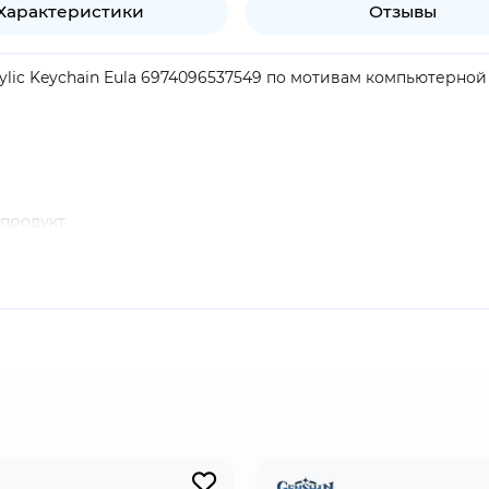
Характеристики
Отзывы
rylic Keychain Eula 6974096537549 по мотивам компьютерной 
продукт
nshin Impact". Эола - капитан разведывательного отряда Р
ом. Ее легкие и грациозные движения больше похожи на та
руэта.