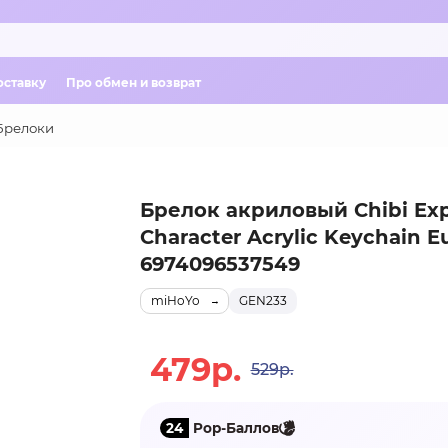
оставку
Про обмен и возврат
Брелоки
Брелок акриловый Chibi Exp
Character Acrylic Keychain E
6974096537549
miHoYo
GEN233
479р.
529р.
24
Pop-Баллов