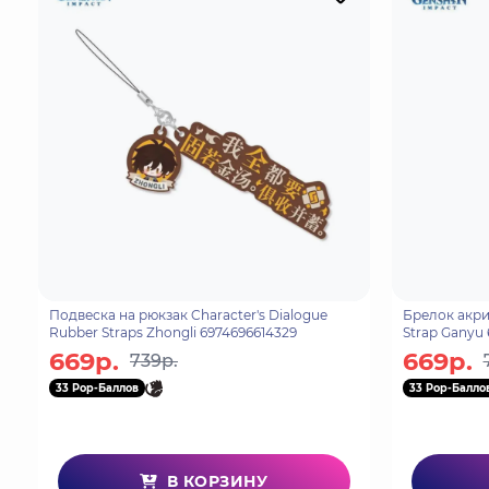
Подвеска на рюкзак Character's Dialogue
Брелок акрил
Rubber Straps Zhongli 6974696614329
Strap Ganyu 
669р.
669р.
739р.
33 Pop-Баллов
33 Pop-Балло
В КОРЗИНУ