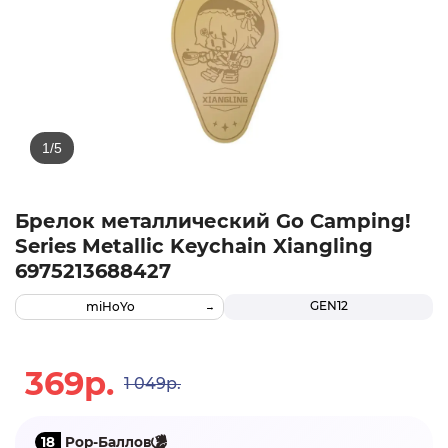
Брелок металлический Go Camping!
Series Metallic Keychain Xiangling
6975213688427
GEN12
miHoYo
369р.
1 049р.
18
Pop-Баллов