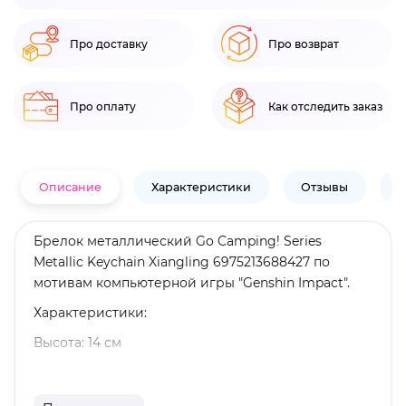
Про доставку
Про возврат
Про оплату
Как отследить заказ
Описание
Характеристики
Отзывы
В
Брелок металлический Go Camping! Series
Metallic Keychain Xiangling 6975213688427 по
мотивам компьютерной игры "Genshin Impact".
Характеристики:
Высота: 14 см
Материал: металл
Оригинальный и официально лицензированный