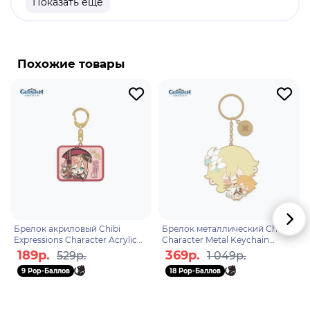
Показать еще
продукт
Бренд: Genshin Impact
Сянлин - персонаж поджигатель в игре "Genshin
Похожие товары
Impact". Она является одним из самых знаменитых
шеф-поваров Тейвата. Конечно же ее коронными
блюдами являются острые закуски, но она и сама
может неплохо поддать жару. Сянлин способна
закружить врагов в огненном вихре. Ее
домашний питомец Гоба также не прочь отведать
ее восхитительных блюд, параллельно извергая
сокрушительное пламя на обидчиков хозяйки.
Брелок акриловый Chibi
Брелок металлический Chibi
Expressions Character Acrylic
Character Metal Keychain
Keychain Yanfei 6974096537532
Traveller Lumine
189р.
369р.
529р.
1 049р.
6972957486272
9 Pop-Баллов
18 Pop-Баллов