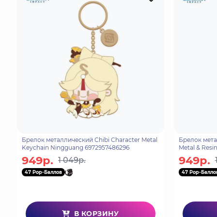
Брелок металлический Chibi Character Metal
Брелок мета
Keychain Ningguang 6972957486296
Metal & Resi
Eula 7469661
949р.
949р.
1 049р.
47 Pop-Баллов
47 Pop-Балло
В КОРЗИНУ