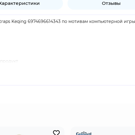
Характеристики
Отзывы
Straps Keqing 6974696614343 по мотивам компьютерной игры 
продукт
in Impact". Нрав и взгляды Кэ Цин многим могут не понрави
Этот персонаж хорош как в нанесении физического, так и э
и в вашем отряде не хватает немного электричества, то он