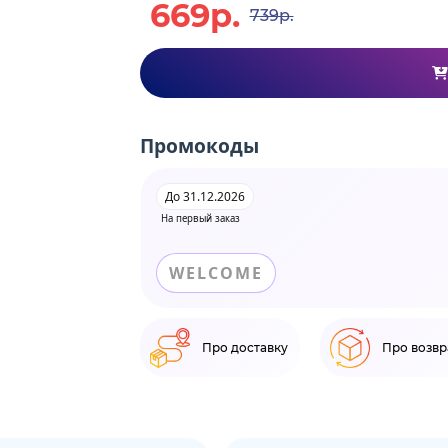
669р.
739р.
Промокоды
До 31.12.2026
На первый заказ
WELCOME
Про доставку
Про возвр