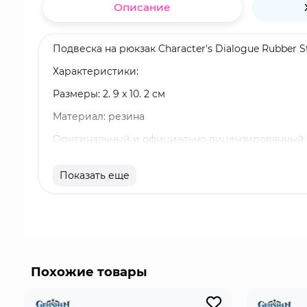
Описание
Подвеска на рюкзак Character's Dialogue Rubber 
Характеристики:
Размеры: 2. 9 x 10. 2 см
Материал: резина
Оригинальный и официально лицензированный 
Бренд: Genshin Impact
Показать еще
Кэ Цин - играбельный Электро персонаж в "Gensh
легкостью, как расправляется со Стражем руин. 
Взрыв стихии никого не оставит равнодушным. Есл
Похожие товары