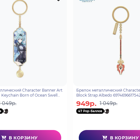
ллический Character Banner Art
Брелок металлический Character
n Keychain Born of Ocean Swell
Block Strap Albedo 697469661754
70
949р.
1 049р.
1 049р.
в
47 Pop-Баллов
В КОРЗИНУ
В КОРЗИНУ