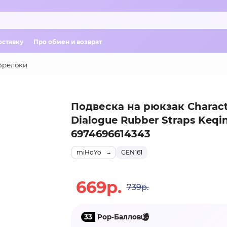
оставку
Про обмен и возврат
Брелоки
Подвеска на рюкзак Characte
Dialogue Rubber Straps Keqi
6974696614343
miHoYo
GEN161
669р.
739р.
33
Pop-Баллов