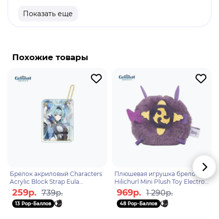
Материал: металл
Показать еще
Оригинальный и официально лицензированный
продукт
Бренд: Genshin Impact
Похожие товары
Альбедо - играбельный Гео персонаж в "Genshin
Impact". Альбедо - главный алхимик Ордо
Фавониус, а также очень талантливый художник.
Несмотря на свой немного отстраненный вид, он
приятный и веселый персонаж. Благодаря своим
Гео навыкам, является одним из лучших
персонажей поддержки. А благодаря навыкам в
алхимии, может сэкономить вам материалы, при
создании предметов для улучшения оружия.
Брелок акриловый Characters
Плюшевая игрушка брелок
Acrylic Block Strap Eula
Hilichurl Mini Plush Toy Electro
6974696611403
Hilichurl 6974696618600
259р.
969р.
739р.
1 290р.
13 Pop-Баллов
48 Pop-Баллов