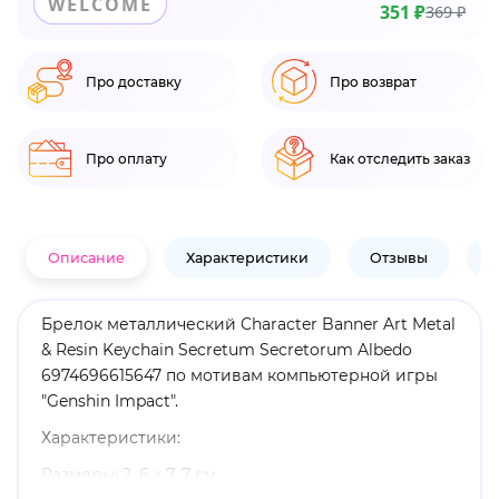
WELCOME
351 ₽
369 ₽
Про доставку
Про возврат
Про оплату
Как отследить заказ
Описание
Характеристики
Отзывы
В
Брелок металлический Character Banner Art Metal
& Resin Keychain Secretum Secretorum Albedo
6974696615647 по мотивам компьютерной игры
"Genshin Impact".
Характеристики:
Размеры: 2. 6 х 7. 7 см