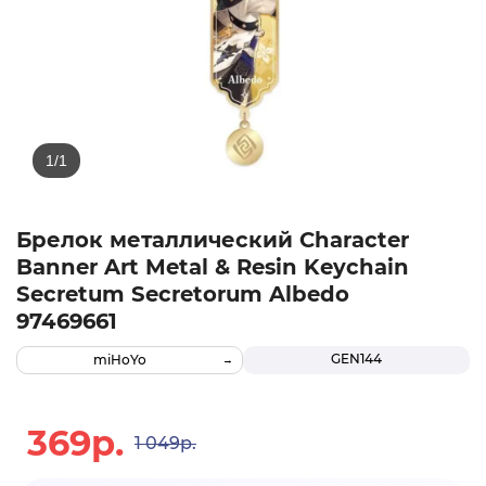
Брелок металлический Character
Banner Art Metal & Resin Keychain
Secretum Secretorum Albedo
97469661
GEN144
miHoYo
369р.
1 049р.