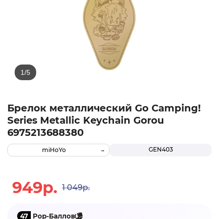
Брелок металлический Go Camping!
Series Metallic Keychain Gorou
6975213688380
GEN403
miHoYo
949р.
1 049р.
47
Pop-Баллов