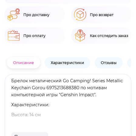
Про доставку
Про возврат
Про оплату
Как отследить заказ
Описание
Характеристики
Отзывы
В
Брелок металический Go Camping! Series Metallic
Keychain Gorou 6975213688380 по мотивам
компьютерной игры "Genshin Impact".
Характеристики:
Высота: 14 см
Материал: металл
Оригинальный и официально лицензированный