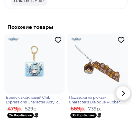
Показать еще
продукт
Бренд: Genshin Impact
Горо - географический персонаж в "Genshin
Похожие товары
Impact". Горо - глава войск Ватацуми, прошедший
сотни битв. Несмотря на свое звание и боевой
опыт, является очень милым и заботливым
парнем. Для него подчиненные - это не просто
солдаты, для Горо их благополучие не менее
важно, чем победа в войне. Звериные воля и
интуиция всегда помогают ему найти путь к
победе, даже в самой безнадежной ситуации.
Брелок акриловый Chibi
Подвеска на рюкзак
Expressions Character Acrylic
Character's Dialogue Rubber
Keychain Eula 6974096537549
Straps Zhongli 6974696614329
479р.
669р.
529р.
739р.
24 Pop-Баллов
33 Pop-Баллов