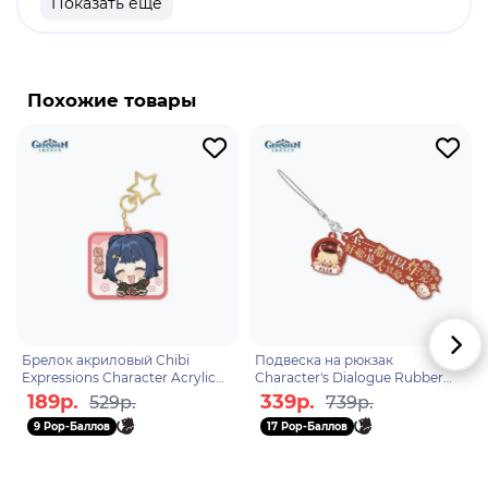
Показать еще
продукт
Бренд: Genshin Impact
Люмин - играбельная героиня Genshin Impact. В
Похожие товары
начале игры оба пола являются братьями-
близнецами из другого мира, путешествующими
по вселенной, пока неизвестный бог не
заблокировал и не захватил одного из них и не
запечатал их способность путешествовать,
оставив их застрявшими на Тейвате.
Брелок акриловый Chibi
Подвеска на рюкзак
Expressions Character Acrylic
Character's Dialogue Rubber
Keychain Xiangling
Straps Klee 6974696614312
189р.
339р.
529р.
739р.
6974696616644
9 Pop-Баллов
17 Pop-Баллов