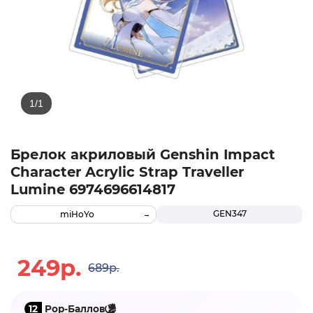
Брелок акриловый Genshin Impact
Character Acrylic Strap Traveller
Lumine 6974696614817
GEN347
miHoYo
249р.
689р.
12
Pop-Баллов