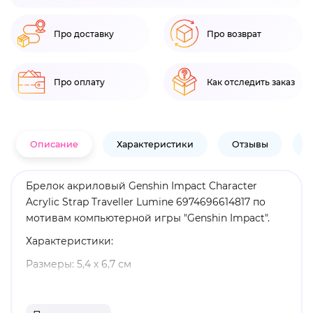
Про доставку
Про возврат
Про оплату
Как отследить заказ
Описание
Характеристики
Отзывы
В
Брелок акриловый Genshin Impact Character
Acrylic Strap Traveller Lumine 6974696614817 по
мотивам компьютерной игры "Genshin Impact".
Характеристики:
Размеры: 5,4 х 6,7 см
Материал: акрил
Оригинальный и официально лицензированный