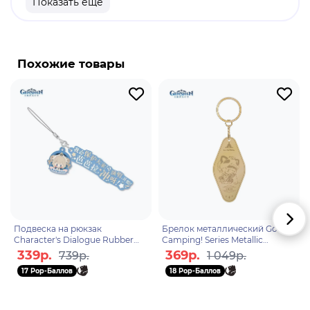
Показать еще
продукт
Бренд: Genshin Impact
Каэдэхара Казуха - пятизвездочный персонаж
Похожие товары
Anemo в "Genshin Impact". Он очень сильный
персонаж поддержки и саб-дпс и может очень
комфортно вписаться в большинство команд.
Даже без созвездий Казуха исключительно силен
и может выполнять работу многих других
персонажей Анемо, при этом сам нанося
большой урон.
Подвеска на рюкзак
Брелок металлический Go
Character's Dialogue Rubber
Camping! Series Metallic
Straps Barbara 6974696614336
Keychain Sayu 6975213688434
339р.
369р.
739р.
1 049р.
17 Pop-Баллов
18 Pop-Баллов