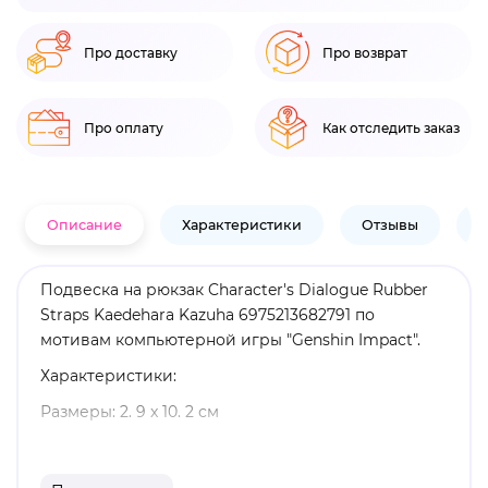
Про доставку
Про возврат
Про оплату
Как отследить заказ
Описание
Характеристики
Отзывы
В
Подвеска на рюкзак Character's Dialogue Rubber
Straps Kaedehara Kazuha 6975213682791 по
мотивам компьютерной игры "Genshin Impact".
Характеристики:
Размеры: 2. 9 x 10. 2 см
Материал: резина
Оригинальный и официально лицензированный