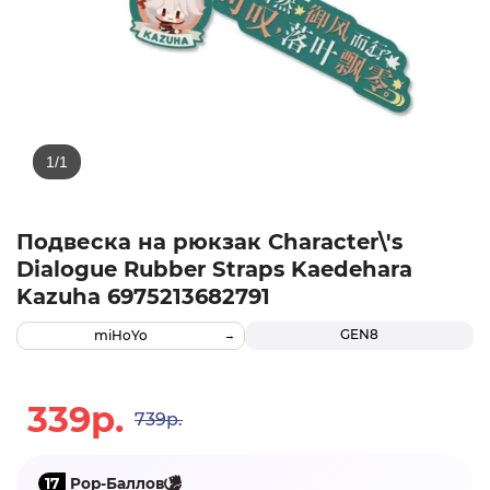
Подвеска на рюкзак Character\'s
Dialogue Rubber Straps Kaedehara
Kazuha 6975213682791
GEN8
miHoYo
339р.
739р.
17
Pop-Баллов