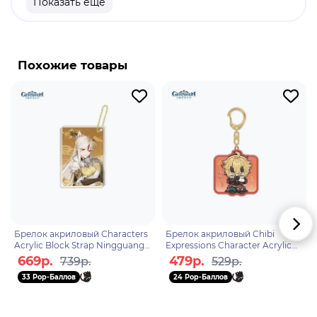
Показать еще
продукт
Бренд: Genshin Impact
Гань Юй - играбельный Крио персонаж в
Похожие товары
"Genshin Impact". Гань Юй - эта миловидная крио-
лучница сразу поселилась в сердцах миллионов
игроков в "Genshin". Но ее милый вид это не
главный козырь в ее рукаве, благодаря
уникальным способностям данный персонаж
может противостоять как обычным группам
врагов, так и самым сильным боссам игры.
Брелок акриловый Characters
Брелок акриловый Chibi
Acrylic Block Strap Ningguang
Expressions Character Acrylic
6974696611366
Keychain Thoma 6974696611342
669р.
479р.
739р.
529р.
33 Pop-Баллов
24 Pop-Баллов