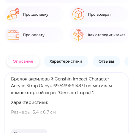
Про доставку
Про возврат
Про оплату
Как отследить заказ
Описание
Характеристики
Отзывы
В
Брелок акриловый Genshin Impact Character
Acrylic Strap Ganyu 6974696614831 по мотивам
компьютерной игры "Genshin Impact".
Характеристики:
Размеры: 5,4 х 6,7 см
Материал: акрил
Оригинальный и официально лицензированный