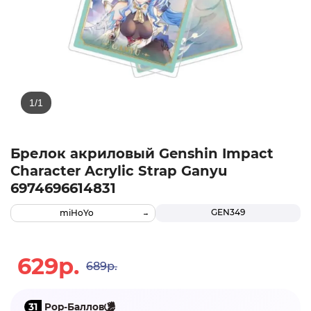
Брелок акриловый Genshin Impact
Character Acrylic Strap Ganyu
6974696614831
GEN349
miHoYo
629р.
689р.
31
Pop-Баллов