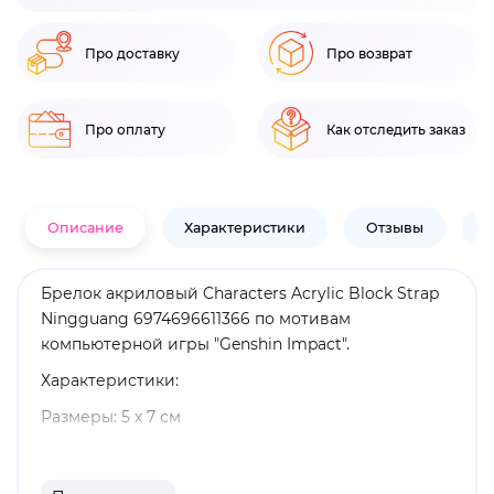
Про доставку
Про возврат
Про оплату
Как отследить заказ
Описание
Характеристики
Отзывы
В
Брелок акриловый Characters Acrylic Block Strap
Ningguang 6974696611366 по мотивам
компьютерной игры "Genshin Impact".
Характеристики:
Размеры: 5 х 7 см
Материал: акрил
Оригинальный и официально лицензированный