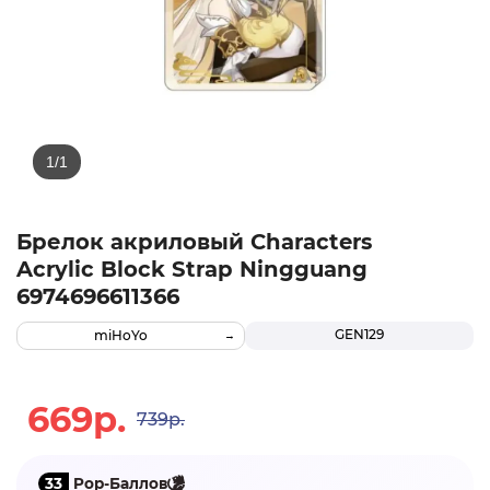
Брелок акриловый Characters
Acrylic Block Strap Ningguang
6974696611366
GEN129
miHoYo
669р.
739р.
33
Pop-Баллов