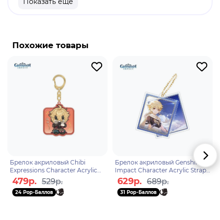
Показать еще
продукт
Бренд: Genshin Impact
Нин Гуан - географический персонаж "Genshin
Похожие товары
Impact". Нин Гуан - сильная и загадочная
женщина. Благодаря сильным Гео способностям,
она с легкостью расправляется со сложными
боссами игры. На данным момент, Нин Гуан -
самый сильный персонаж Гео стихии.
Брелок акриловый Chibi
Брелок акриловый Genshin
Expressions Character Acrylic
Impact Character Acrylic Strap
Keychain Thoma 6974696611342
Traveller Aether 6974696616200
479р.
629р.
529р.
689р.
24 Pop-Баллов
31 Pop-Баллов