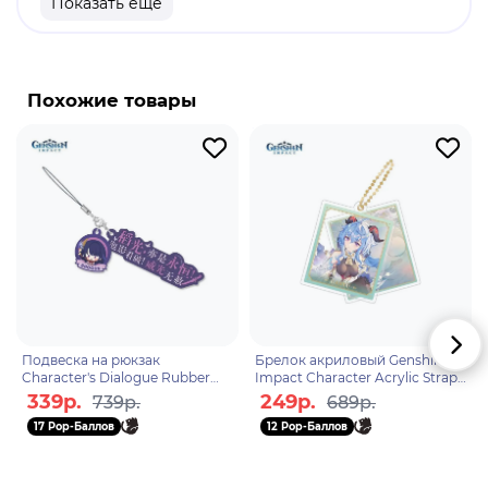
Показать еще
продукт
Бренд: Genshin Impact
Сяо - играбельный Анемо персонаж в "Genshin
Похожие товары
Impact". Он адепт и единственный из пяти
сильнейших защитников якса, оставшийся в
живых. В настоящее время он проживает на
постоялом дворе "Ваншу", продолжая исполнять
контракт и изолируя себя от общения со
смертными.
Подвеска на рюкзак
Брелок акриловый Genshin
Character's Dialogue Rubber
Impact Character Acrylic Strap
Straps Raiden Shogun
Ganyu 6974696614831
339р.
249р.
739р.
689р.
6975213682784
17 Pop-Баллов
12 Pop-Баллов