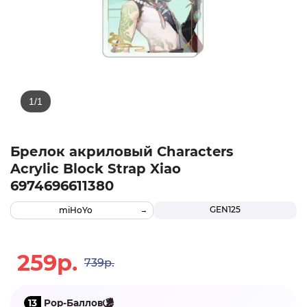
Брелок акриловый Characters
Acrylic Block Strap Xiao
6974696611380
GEN125
miHoYo
259р.
739р.
13
Pop-Баллов