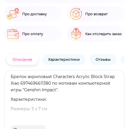
Про доставку
Про возврат
Про оплату
Как отследить заказ
Описание
Характеристики
Отзывы
В
Брелок акриловый Characters Acrylic Block Strap
Xiao 6974696611380 по мотивам компьютерной
игры "Genshin Impact".
Характеристики:
Размеры: 5 х 7 см
Материал: акрил
Оригинальный и официально лицензированный