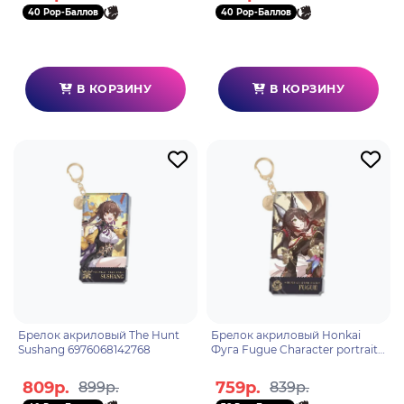
40 Pop-Баллов
40 Pop-Баллов
В КОРЗИНУ
В КОРЗИНУ
Брелок акриловый The Hunt
Брелок акриловый Honkai
Sushang 6976068142768
Фуга Fugue Character portrait
series acrylic 55539
809р.
759р.
899р.
839р.