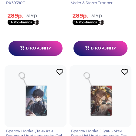
RK39390C
Vader & Storm Trooper
RK39433C
289р.
289р.
319р.
319р.
14 Pop-Баллов
14 Pop-Баллов
В КОРЗИНУ
В КОРЗИНУ
Брелок Honkai Дань Хэн
Брелок Honkai Жуань Мэй
Danheng Light cone series Only
Ruan Mei Light cone series Past