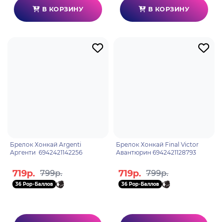
В КОРЗИНУ
В КОРЗИНУ
Брелок Хонкай Argenti
Брелок Хонкай Final Victor
Аргенти 6942421142256
Авантюрин 6942421128793
719р.
719р.
799р.
799р.
36 Pop-Баллов
36 Pop-Баллов