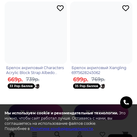
Брелок акриловый Characters
Брелок акриловый Xiangling
Acrylic Block Strap Albedo
6975628245062
6974696611373
669р.
699р.
739р.
769р.
33 Pop-Баллов
35 Pop-Баллов
В КОРЗИНУ
В КОРЗИНУ
Мы используем cookie и рекомендательные технологии.
Это
нужно, чтобы сайт работал лучше. Оставаясь с нами, вы
соглашаетесь на использование файлов cookie.
Подробнее в
Политике конфиденциальности
.