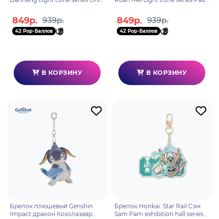
Silence Remains 46438
Self in Mirror 46414
849р.
849р.
939р.
939р.
42 Pop-Баллов
42 Pop-Баллов
В КОРЗИНУ
В КОРЗИНУ
Брелок плюшевый Genshin
Брелок Honkai: Star Rail Сэм
Impact дракон Кохолазавр
Sam Pam exhibition hall series