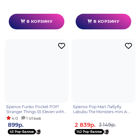
В КОРЗИНУ
В КОРЗИНУ
Брелок Funko Pocket POP!
Брелок Pop Mart Лабубу
Stranger Things S5 Eleven with
Labubu The Monsters mini A-M
Bandana 86618
1 шт 6931571094409
4.0
1 отзыв
899р.
2 839р.
3 149р.
45 Pop-Баллов
142 Pop-Баллов