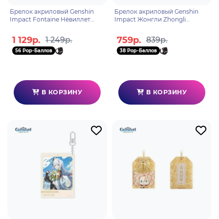
Брелок акриловый Genshin
Брелок акриловый Genshin
Impact Fontaine Нёвиллет
Impact Жонгли Zhongli
Neuvillette The Morning Star in
6942421113997
the Deep Waters 69
1 129р.
759р.
1 249р.
839р.
56 Pop-Баллов
38 Pop-Баллов
В КОРЗИНУ
В КОРЗИНУ