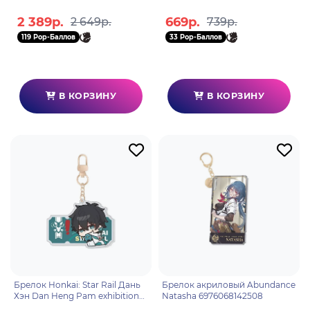
Blazing Natlan 6942421138563
35463
2 389р.
669р.
2 649р.
739р.
119 Pop-Баллов
33 Pop-Баллов
В КОРЗИНУ
В КОРЗИНУ
Брелок Honkai: Star Rail Дань
Брелок акриловый Abundance
Хэн Dan Heng Pam exhibition
Natasha 6976068142508
hall series 03229