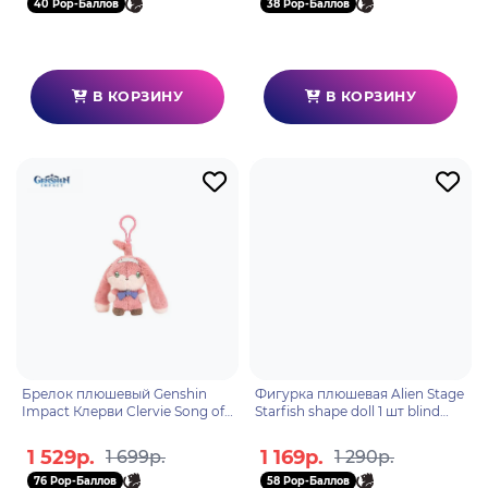
40 Pop-Баллов
38 Pop-Баллов
В КОРЗИНУ
В КОРЗИНУ
Брелок плюшевый Genshin
Фигурка плюшевая Alien Stage
Impact Клерви Clervie Song of
Starfish shape doll 1 шт blind
Ashes series Fireplace House
box N17007
Bunny 31243
1 529р.
1 169р.
1 699р.
1 290р.
76 Pop-Баллов
58 Pop-Баллов