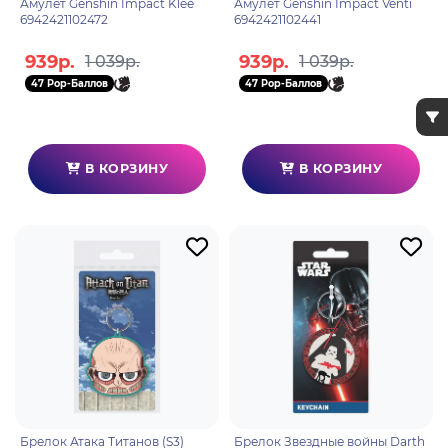
Амулет Genshin Impact Klee
Амулет Genshin Impact Venti
6942421102472
6942421102441
939р.
939р.
1 039р.
1 039р.
47 Pop-Баллов
47 Pop-Баллов
В КОРЗИНУ
В КОРЗИНУ
Брелок Атака Титанов (S3)
Брелок Звездные войны Darth