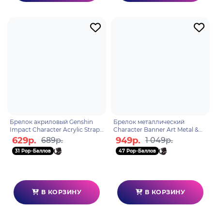
Брелок акриловый Genshin
Брелок металлический
Impact Character Acrylic Strap
Character Banner Art Metal &
Paimon 6974696616217
Resin Keychain Adrift in the
629р.
949р.
689р.
1 049р.
Harbor 6974696617498
31 Pop-Баллов
47 Pop-Баллов
В КОРЗИНУ
В КОРЗИНУ