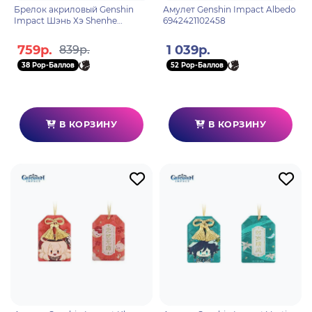
Брелок акриловый Genshin
Амулет Genshin Impact Albedo
Impact Шэнь Хэ Shenhe
6942421102458
Predestined Day 6942421106050
759р.
1 039р.
839р.
38 Pop-Баллов
52 Pop-Баллов
В КОРЗИНУ
В КОРЗИНУ