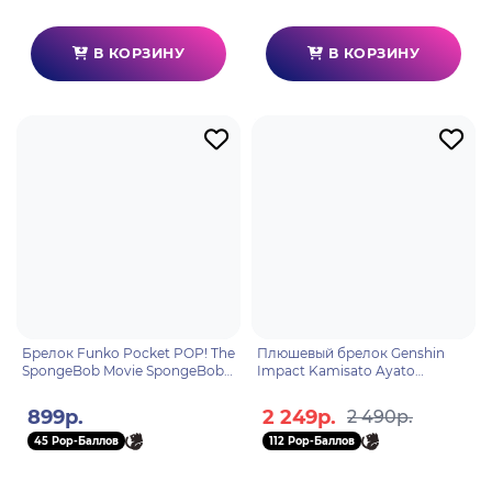
В КОРЗИНУ
В КОРЗИНУ
Брелок Funko Pocket POP! The
Плюшевый брелок Genshin
SpongeBob Movie SpongeBob
Impact Kamisato Ayato
Squarepants 83589
Камисато Аято 6942421193265
899р.
2 249р.
2 490р.
45 Pop-Баллов
112 Pop-Баллов