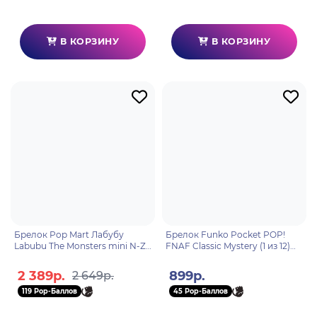
В КОРЗИНУ
В КОРЗИНУ
Брелок Pop Mart Лабубу
Брелок Funko Pocket POP!
Labubu The Monsters mini N-Z 1
FNAF Classic Mystery (1 из 12)
шт 6931571094737
86118
2 389р.
899р.
2 649р.
119 Pop-Баллов
45 Pop-Баллов