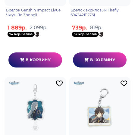
Брелок Genshin Impact Liyue
Брелок акриловый Firefly
Чжун Ли Zhongli
6942421112761
6976068147497
1 889р.
739р.
2 099р.
819р.
94 Pop-Баллов
37 Pop-Баллов
В КОРЗИНУ
В КОРЗИНУ