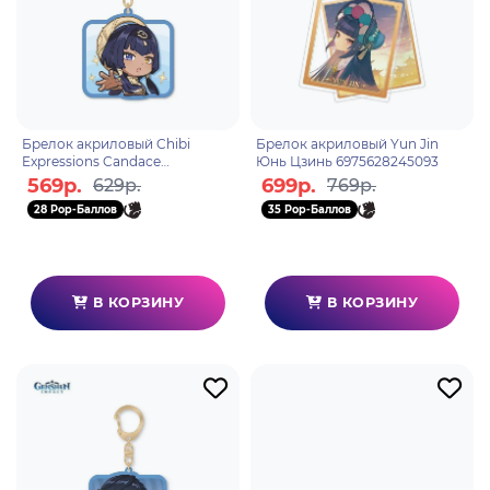
Брелок акриловый Chibi
Брелок акриловый Yun Jin
Expressions Candace
Юнь Цзинь 6975628245093
6975628247301
569р.
699р.
629р.
769р.
28 Pop-Баллов
35 Pop-Баллов
В КОРЗИНУ
В КОРЗИНУ