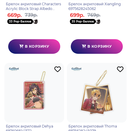
Брелок акриловый Characters
Брелок акриловый Xiangling
Acrylic Block Strap Albedo
6975628245062
6974696611373
669р.
699р.
739р.
769р.
33 Pop-Баллов
35 Pop-Баллов
В КОРЗИНУ
В КОРЗИНУ
Брелок акриловый Dehya
Брелок акриловый Thoma
6976068141372
6975628245079