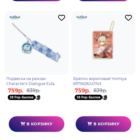
Подвеска на рюкзак
Брелок акриловый Yoimiya
Character's Dialogue Eula
6975628241743
6975213682760
759р.
759р.
839р.
839р.
38 Pop-Баллов
38 Pop-Баллов
В КОРЗИНУ
В КОРЗИНУ