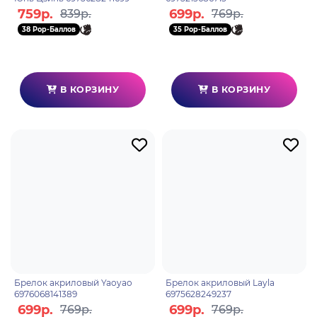
759р.
699р.
839р.
769р.
38 Pop-Баллов
35 Pop-Баллов
В КОРЗИНУ
В КОРЗИНУ
Брелок акриловый Yaoyao
Брелок акриловый Layla
6976068141389
6975628249237
699р.
699р.
769р.
769р.