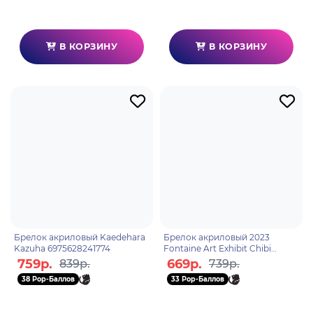
В КОРЗИНУ
В КОРЗИНУ
Брелок акриловый Kaedehara
Брелок акриловый 2023
Kazuha 6975628241774
Fontaine Art Exhibit Chibi
Expression Traveler Aether
759р.
669р.
839р.
739р.
6976068149620
38 Pop-Баллов
33 Pop-Баллов