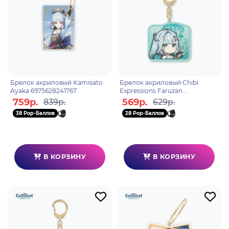
Брелок акриловый Kamisato
Брелок акриловый Chibi
Ayaka 6975628241767
Expressions Faruzan
6975628248353
759р.
569р.
839р.
629р.
38 Pop-Баллов
28 Pop-Баллов
В КОРЗИНУ
В КОРЗИНУ