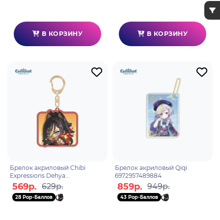
В КОРЗИНУ
В КОРЗИНУ
Брелок акриловый Chibi
Брелок акриловый Qiqi
Expressions Dehya
6972957489884
6976068141266
569р.
859р.
629р.
949р.
28 Pop-Баллов
43 Pop-Баллов