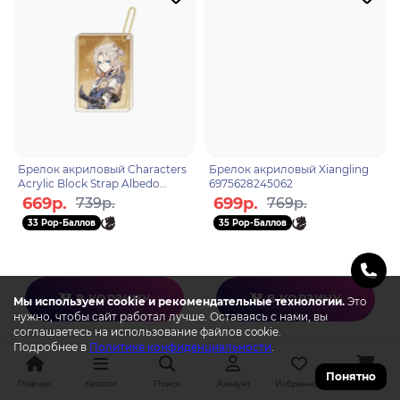
Брелок акриловый Characters
Брелок акриловый Xiangling
Acrylic Block Strap Albedo
6975628245062
6974696611373
669р.
699р.
739р.
769р.
33 Pop-Баллов
35 Pop-Баллов
В КОРЗИНУ
В КОРЗИНУ
Мы используем cookie и рекомендательные технологии.
Это
нужно, чтобы сайт работал лучше. Оставаясь с нами, вы
соглашаетесь на использование файлов cookie.
Подробнее в
Политике конфиденциальности
.
Понятно
Главная
Каталог
Поиск
Аккаунт
Избранное
Корзина