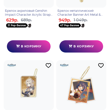
Брелок акриловый Genshin
Брелок металлический
Impact Character Acrylic Strap
Character Banner Art Metal &
Paimon 6974696616217
Resin Keychain Adrift in the
629р.
949р.
689р.
1 049р.
Harbor 6974696617498
31 Pop-Баллов
47 Pop-Баллов
В КОРЗИНУ
В КОРЗИНУ