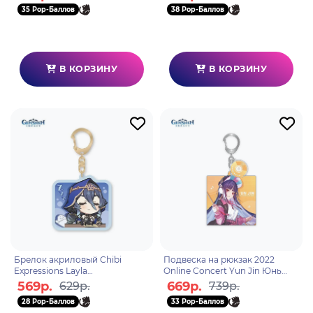
35 Pop-Баллов
38 Pop-Баллов
В КОРЗИНУ
В КОРЗИНУ
Брелок акриловый Chibi
Подвеска на рюкзак 2022
Expressions Layla
Online Concert Yun Jin Юнь
6975628248339
Цзинь 6975628240296
569р.
669р.
629р.
739р.
28 Pop-Баллов
33 Pop-Баллов