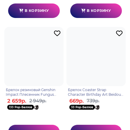
В КОРЗИНУ
В КОРЗИНУ
Брелок резиновый Genshin
Брелок Coaster Strap
Impact Плесенник Fungus
Character Birthday Art Beidou
6976068144380
6976068149576
2 659р.
669р.
2 949р.
739р.
133 Pop-Баллов
33 Pop-Баллов