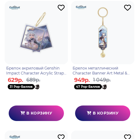
Брелок акриловый Genshin
Брелок металлический
Impact Character Acrylic Strap
Character Banner Art Metal &
Paimon 6974696616217
Resin Keychain Adrift in the
629р.
949р.
689р.
1 049р.
Harbor 6974696617498
31 Pop-Баллов
47 Pop-Баллов
В КОРЗИНУ
В КОРЗИНУ