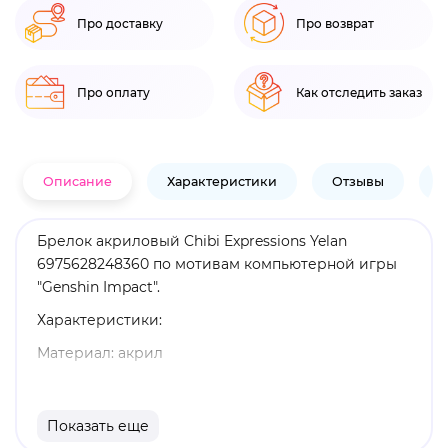
Про доставку
Про возврат
Про оплату
Как отследить заказ
Описание
Характеристики
Отзывы
В
Брелок акриловый Chibi Expressions Yelan
6975628248360 по мотивам компьютерной игры
"Genshin Impact".
Характеристики:
Материал: акрил
Оригинальный и официально лицензированный
продукт
Показать еще
Бренд: Genshin Impact