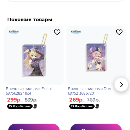
Е Лань - водный играбельный персонаж в
"Genshin Impact". Е Лань - элегантная
Похожие товары
пятизвёздочная гидро-лучница. Загадочная и
иногда неуловимая личность, о которой не так
много известно, но в то же время ее
покровительство и благосклонность многим
интересны.
Брелок акриловый Fischl
Брелок акриловый Dori
6975628241651
6975213686720
299р.
269р.
839р.
769р.
15 Pop-Баллов
13 Pop-Баллов