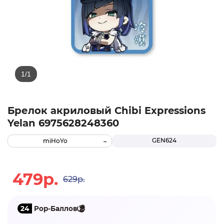
Брелок акриловый Chibi Expressions
Yelan 6975628248360
GEN624
miHoYo
479р.
629р.
24
Pop-Баллов