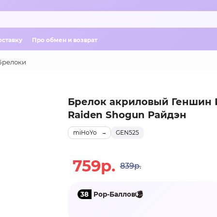
оставку
Про обмен и возврат
Брелоки
Брелок акриловый Геншин 
Raiden Shogun Райдэн
miHoYo
GEN525
759р.
839р.
38
Pop-Баллов