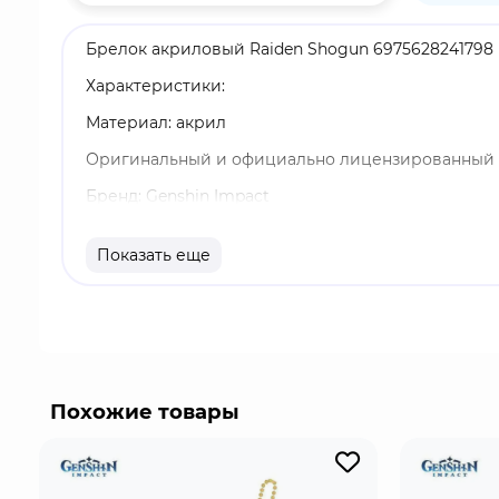
Брелок акриловый Raiden Shogun 6975628241798 
Характеристики:
Материал: акрил
Оригинальный и официально лицензированный 
Бренд: Genshin Impact
Сёгун Райдэн - играбельный Электро персонаж в 
Показать еще
Она способна увеличивать урон отряда и провод
всего отряда.
Похожие товары