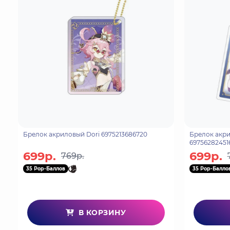
Брелок акриловый Dori 6975213686720
Брелок акри
69756282451
699р.
699р.
769р.
35 Pop-Баллов
35 Pop-Балло
В КОРЗИНУ