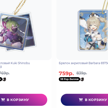
ловый Kuki Shinobu
Брелок акриловый Barb
61
759р.
769р.
839р.
в
38 Pop-Баллов
В КОРЗИНУ
В КОРЗИНУ