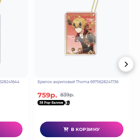
ara 6975628241644
Брелок акриловый Thoma 6975628241736
759р.
839р.
38 Pop-Баллов
В КОРЗИНУ